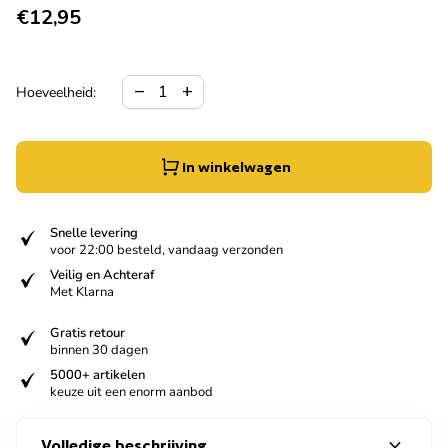
Normale prijs
€12,95
Hoeveelheid verlagen voor
Verhoog de hoeveelheid voor
remove
add
Hoeveelheid:
In winkelwagen
verified
Snelle levering
voor 22:00 besteld, vandaag verzonden
verified
Veilig en Achteraf
Met Klarna
verified
Gratis retour
binnen 30 dagen
verified
5000+ artikelen
keuze uit een enorm aanbod
expand_more
Volledige beschrijving