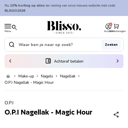
Overslaan naar inhoud
Nu
10% korting op alles
ter viering van onze nieuwe website met code
BLISSO2026
0
Home
shopping_cart
search
Menu
Account
Winkelwagen
Home
search
Zoeken
Zoek op"
(link opent in nieuw tabblad/venster)
chevron_left
account_balance_wallet
chevron_right
Achteraf betalen
Make-up
Nagels
Nagellak
home
chevron_right
chevron_right
chevron_right
chevron_right
In winkelwagen
O.P.I Nagellak - Magic Hour
Zoom in
O.P.I
O.P.I Nagellak - Magic Hour
share