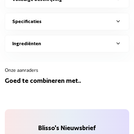
expand_more
Specificaties
expand_more
Ingrediënten
Onze aanraders
Goed te combineren met..
Blisso's Nieuwsbrief