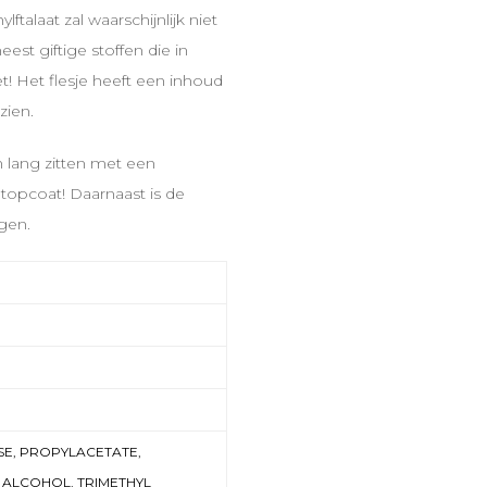
talaat zal waarschijnlijk niet
est giftige stoffen die in
t! Het flesje heeft een inhoud
zien.
n lang zitten met een
topcoat! Daarnaast is de
gen.
SE, PROPYLACETATE,
 ALCOHOL, TRIMETHYL