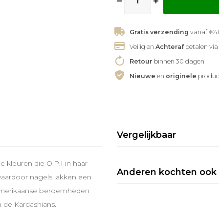
Gratis verzending
vanaf €40
Veilig en
Achteraf
betalen via
Retour
binnen 30 dagen
Nieuwe
en
originele
produc
Vergelijkbaar
kleuren die O.P.I in haar
Anderen kochten ook
 waardoor nagels lakken een
r Amerikaanse beroemheden
n de Kardashians.