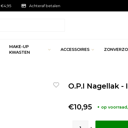
 €4,95
Achteraf betalen
MAKE-UP
ACCESSOIRES
ZONVERZO
KWASTEN
O.P.I Nagellak 
€10,95
op voorraad