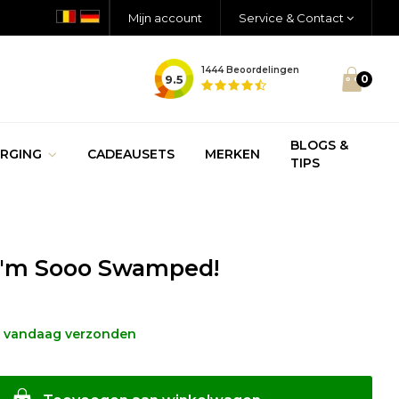
Mijn account
Service & Contact
1444
Beoordelingen
9.5
0
BLOGS &
RGING
CADEAUSETS
MERKEN
TIPS
- I'm Sooo Swamped!
, vandaag verzonden