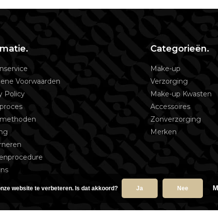
rmatie.
Categorieën.
nservice
Make-up
ene Voorwaarden
Verzorging
y Policy
Make-up Kwasten
proces
Accessoires
lmethoden
Zonverzorging
ing
Merken
rneren
tenprocedure
ons
M
nze website te verbeteren. Is dat akkoord?
Ja
Nee