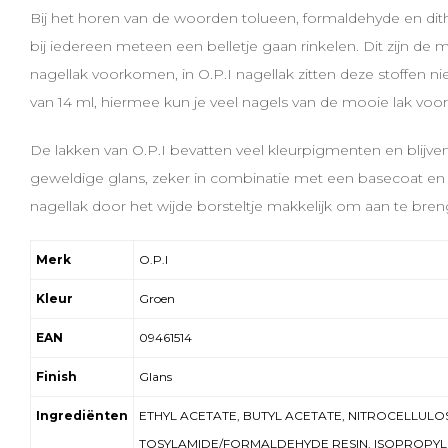
Bij het horen van de woorden tolueen, formaldehyde en dithylf
bij iedereen meteen een belletje gaan rinkelen. Dit zijn de me
nagellak voorkomen, in O.P.I nagellak zitten deze stoffen nie
van 14 ml, hiermee kun je veel nagels van de mooie lak voor
De lakken van O.P.I bevatten veel kleurpigmenten en blijve
geweldige glans, zeker in combinatie met een basecoat en 
nagellak door het wijde borsteltje makkelijk om aan te bren
Merk
O.P.I
Kleur
Groen
EAN
09461514
Finish
Glans
Ingrediënten
ETHYL ACETATE, BUTYL ACETATE, NITROCELLULO
TOSYLAMIDE/FORMALDEHYDE RESIN, ISOPROPYL