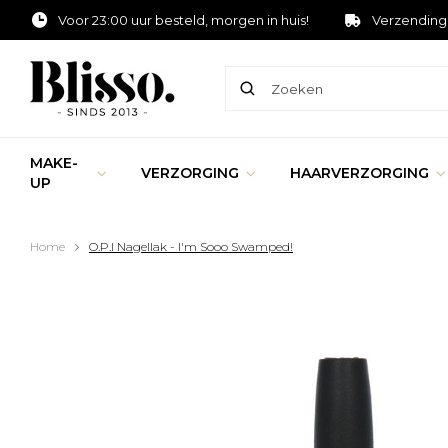
Voor 23:00 uur besteld, morgen in huis!
Verzending
MAKE-
VERZORGING
HAARVERZORGING
UP
Home
O.P.I Nagellak - I'm Sooo Swamped!