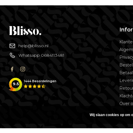
Info
Klante
help@blisso.nl
Algem
Whatsapp 0684113481
Privac
Bestel
Betaa
Lever
1444
Beoordelingen
9.5
Retou
Klach
Over 
Wij slaan cookies op om o