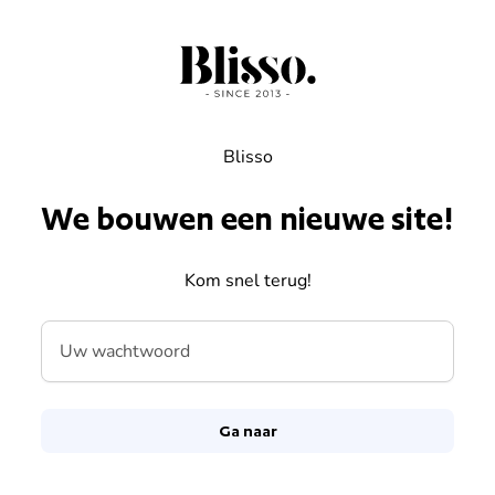
Overslaan naar inhoud
Blisso
We bouwen een nieuwe site!
Kom snel terug!
Uw wachtwoord
Ga naar