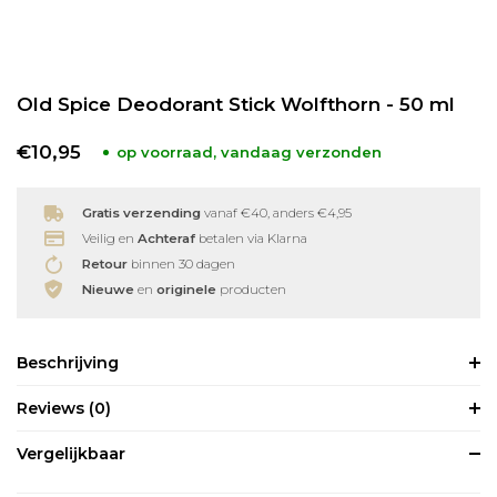
Babyverzorging
Wimperkrullers
Old Spice Deodorant Stick Wolfthorn - 50 ml
Reiniging
Overige
€10,95
op voorraad, vandaag verzonden
Ontharen
Gratis verzending
vanaf €40, anders €4,95
Veilig en
Achteraf
betalen via Klarna
Retour
binnen 30 dagen
Nieuwe
en
originele
producten
Beschrijving
Reviews
(0)
Vergelijkbaar