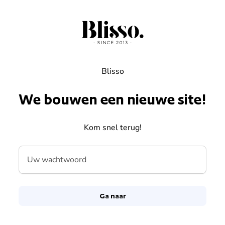
Overslaan naar inhoud
Blisso
We bouwen een nieuwe site!
Kom snel terug!
Uw wachtwoord
Ga naar