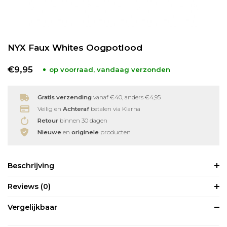
Babyverzorging
Wimperkrullers
NYX Faux Whites Oogpotlood
Reiniging
Overige
€9,95
op voorraad, vandaag verzonden
Ontharen
Gratis verzending
vanaf €40, anders €4,95
Veilig en
Achteraf
betalen via Klarna
Retour
binnen 30 dagen
Nieuwe
en
originele
producten
Beschrijving
Reviews
(0)
Vergelijkbaar