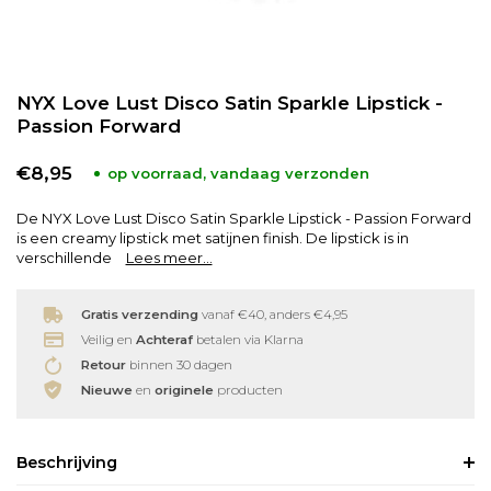
Babyverzorging
Wimperkrullers
NYX Love Lust Disco Satin Sparkle Lipstick -
Reiniging
Overige
Passion Forward
Ontharen
€8,95
op voorraad, vandaag verzonden
De NYX Love Lust Disco Satin Sparkle Lipstick - Passion Forward
is een creamy lipstick met satijnen finish. De lipstick is in
verschillende
Lees meer...
Gratis verzending
vanaf €40, anders €4,95
Veilig en
Achteraf
betalen via Klarna
Retour
binnen 30 dagen
Nieuwe
en
originele
producten
Beschrijving