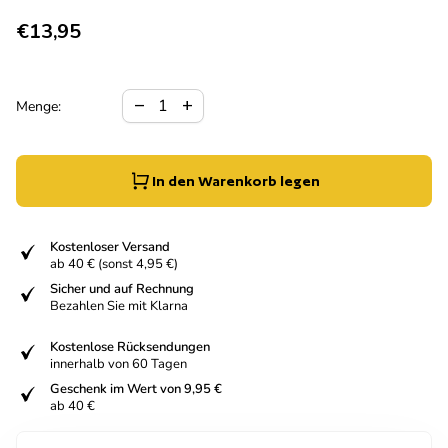
Regulärer Preis
€13,95
Verringerung der Menge für
Menge erhöhen für
remove
add
Menge:
In den Warenkorb legen
fiziert
Kostenloser Versand
ab 40 € (sonst 4,95 €)
fiziert
Sicher und auf Rechnung
Bezahlen Sie mit Klarna
fiziert
Kostenlose Rücksendungen
innerhalb von 60 Tagen
fiziert
Geschenk im Wert von 9,95 €
ab 40 €