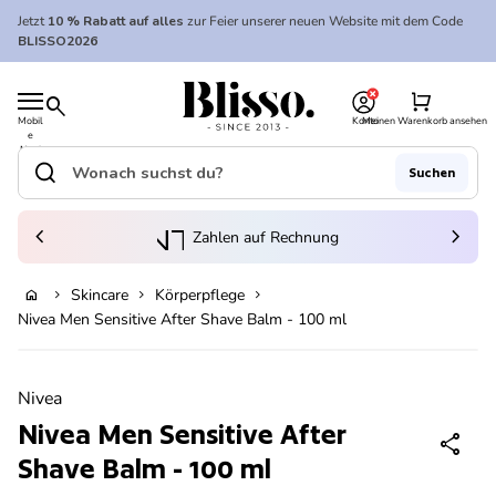
Zum Inhalt springen
Jetzt
10 % Rabatt auf alles
zur Feier unserer neuen Website mit dem Code
BLISSO2026
0
Startseite
shopping_cart
search
Mobil
Konto
Meinen Warenkorb ansehen
e
Startseite
Navi
gatio
search
Suchen
n
Suche"
(Link öffnet in neuem Tab/Fenster)
to_kontostand_wallet
chevron_left
eink
chevron_right
Zahlen auf Rechnung
Skincare
Körperpflege
home
chevron_right
chevron_right
chevron_right
In den Warenkorb legen
Nivea Men Sensitive After Shave Balm - 100 ml
Vergrößern
Nivea
Nivea Men Sensitive After
share
Shave Balm - 100 ml