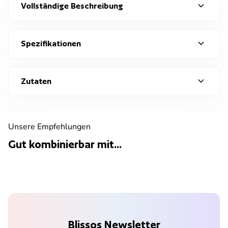
expand_more
Vollständige Beschreibung
expand_more
Spezifikationen
expand_more
Zutaten
Unsere Empfehlungen
Gut kombinierbar mit...
Blissos Newsletter