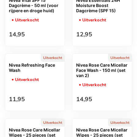
Nivea Vital SPF 15
Nivea Essentials 24H
Dagcrème - 50 ml (voor
Moisture Boost
rijpere en droge huid)
Dagcrème (SPF 15)
Uitverkocht
Uitverkocht
Normale prijs
Normale prijs
14,95
12,95
Uitverkocht
Uitverkocht
Nivea Refreshing Face
Nivea Rose Care Micellar
Wash
Face Wash - 150 ml (set
van 2)
Uitverkocht
Uitverkocht
Normale prijs
Normale prijs
11,95
14,95
Uitverkocht
Uitverkocht
Nivea Rose Care Micellar
Nivea Rose Care Micellar
Wipes - 25 pieces (set
Wipes - 25 pieces (set