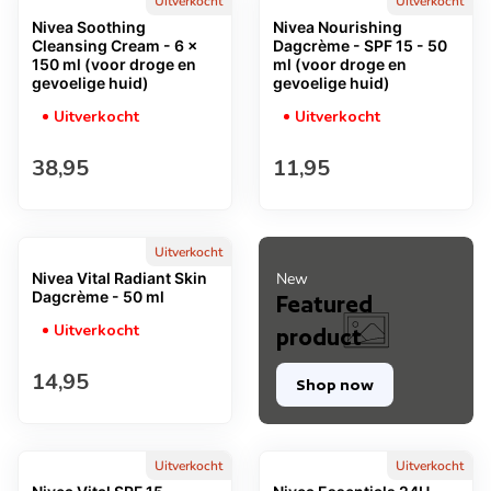
Uitverkocht
Uitverkocht
Nivea Soothing
Nivea Nourishing
Cleansing Cream - 6 x
Dagcrème - SPF 15 - 50
150 ml (voor droge en
ml (voor droge en
gevoelige huid)
gevoelige huid)
Uitverkocht
Uitverkocht
Normale prijs
Normale prijs
38,95
11,95
Uitverkocht
Nivea Vital Radiant Skin
New
Dagcrème - 50 ml
Featured
Uitverkocht
product
Normale prijs
14,95
Shop now
Uitverkocht
Uitverkocht