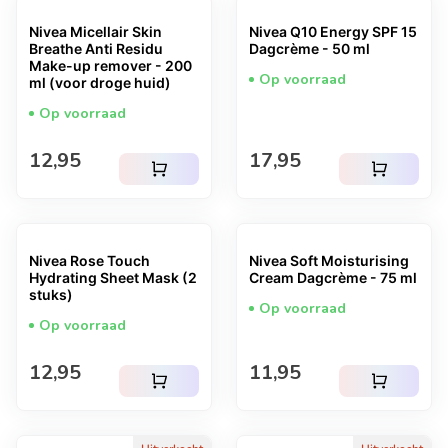
Nivea Micellair Skin
Nivea Q10 Energy SPF 15
Breathe Anti Residu
Dagcrème - 50 ml
Make-up remover - 200
Op voorraad
ml (voor droge huid)
Op voorraad
Normale prijs
Normale prijs
12,95
17,95
shopping_cart
shopping_cart
Nivea Rose Touch
Nivea Soft Moisturising
Hydrating Sheet Mask (2
Cream Dagcrème - 75 ml
stuks)
Op voorraad
Op voorraad
Normale prijs
Normale prijs
12,95
11,95
shopping_cart
shopping_cart