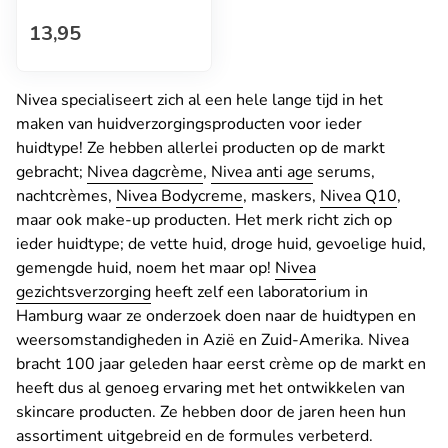
Normale prijs
13,95
Nivea specialiseert zich al een hele lange tijd in het
maken van huidverzorgingsproducten voor ieder
huidtype! Ze hebben allerlei producten op de markt
gebracht;
Nivea dagcrème
,
Nivea anti age
serums,
nachtcrèmes,
Nivea Bodycreme
, maskers,
Nivea Q10
,
maar ook make-up producten. Het merk richt zich op
ieder huidtype; de vette huid, droge huid, gevoelige huid,
gemengde huid, noem het maar op!
Nivea
gezichtsverzorging
heeft zelf een laboratorium in
Hamburg waar ze onderzoek doen naar de huidtypen en
weersomstandigheden in Azië en Zuid-Amerika. Nivea
bracht 100 jaar geleden haar eerst crème op de markt en
heeft dus al genoeg ervaring met het ontwikkelen van
skincare producten. Ze hebben door de jaren heen hun
assortiment uitgebreid en de formules verbeterd.