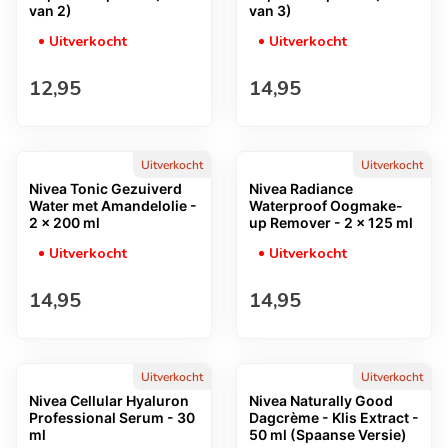
van 2)
van 3)
Uitverkocht
Uitverkocht
Normale prijs
Normale prijs
12,95
14,95
Uitverkocht
Uitverkocht
Nivea Tonic Gezuiverd
Nivea Radiance
Water met Amandelolie -
Waterproof Oogmake-
2 x 200 ml
up Remover - 2 x 125 ml
Uitverkocht
Uitverkocht
Normale prijs
Normale prijs
14,95
14,95
Uitverkocht
Uitverkocht
Nivea Cellular Hyaluron
Nivea Naturally Good
Professional Serum - 30
Dagcrème - Klis Extract -
ml
50 ml (Spaanse Versie)