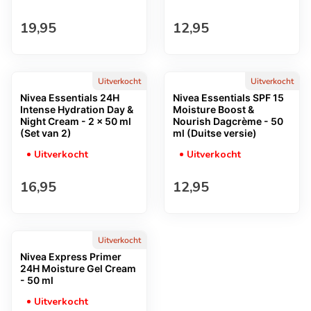
Normale prijs
Normale prijs
19,95
12,95
Uitverkocht
Uitverkocht
Nivea Essentials 24H
Nivea Essentials SPF 15
Intense Hydration Day &
Moisture Boost &
Night Cream - 2 x 50 ml
Nourish Dagcrème - 50
(Set van 2)
ml (Duitse versie)
Uitverkocht
Uitverkocht
Normale prijs
Normale prijs
16,95
12,95
Uitverkocht
Nivea Express Primer
24H Moisture Gel Cream
- 50 ml
Uitverkocht