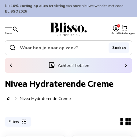
Overslaan naar inhoud
Nu
10% korting op alles
ter viering van onze nieuwe website met code
BLISSO2026
0
Home
shopping_cart
search
Menu
Account
Winkelwagen
Home
search
Zoeken
Zoek op"
(link opent in nieuw tabblad/venster)
chevron_left
account_balance_wallet
chevron_right
Achteraf betalen
Nivea Hydraterende Creme
Nivea Hydraterende Creme
home
chevron_right
tune
Filters