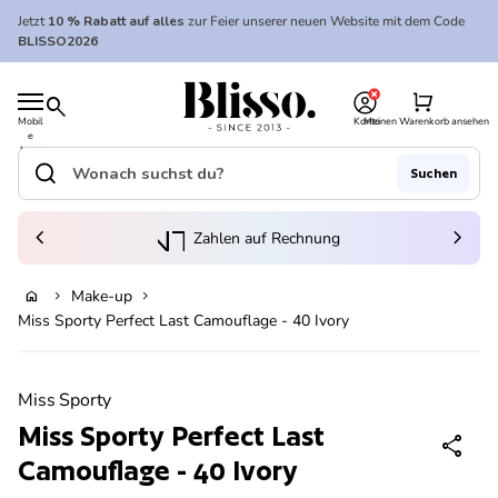
Zum Inhalt springen
Jetzt
10 % Rabatt auf alles
zur Feier unserer neuen Website mit dem Code
BLISSO2026
0
Startseite
shopping_cart
search
Mobil
Konto
Meinen Warenkorb ansehen
e
Startseite
Navi
gatio
search
Suchen
n
Suche"
(Link öffnet in neuem Tab/Fenster)
to_kontostand_wallet
chevron_left
eink
chevron_right
Zahlen auf Rechnung
Make-up
home
chevron_right
chevron_right
In den Warenkorb legen
Miss Sporty Perfect Last Camouflage - 40 Ivory
Vergrößern
Miss Sporty
Miss Sporty Perfect Last
share
Camouflage - 40 Ivory