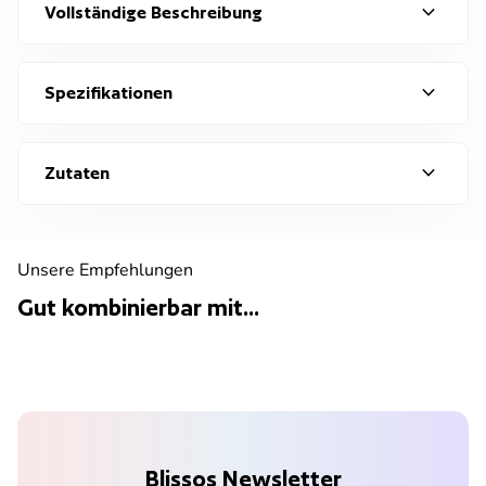
expand_more
Vollständige Beschreibung
expand_more
Spezifikationen
expand_more
Zutaten
Unsere Empfehlungen
Gut kombinierbar mit...
Blissos Newsletter