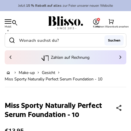
Zum Inhalt springen
Jetzt
15 % Rabatt auf alles
zur Feier unserer neuen Website
0
Startseite
shopping_cart
search
Mobil
Konto
Meinen Warenkorb ansehen
e
Startseite
Navi
gatio
search
Suchen
n
Suche"
(Link öffnet in neuem Tab/Fenster)
to_kontostand_wallet
chevron_left
eink
chevron_right
Zahlen auf Rechnung
Make-up
Gesicht
home
chevron_right
chevron_right
chevron_right
In den Warenkorb legen
Miss Sporty Naturally Perfect Serum Foundation - 10
Vergrößern
Miss Sporty Naturally Perfect
share
Serum Foundation - 10
Regulärer Preis
€13,95