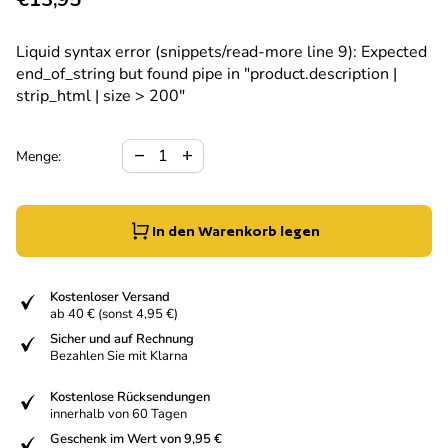
Liquid syntax error (snippets/read-more line 9): Expected
end_of_string but found pipe in "product.description |
strip_html | size > 200"
Verringerung der Menge für
Menge erhöhen für
remove
add
Menge:
In den Warenkorb legen
fiziert
Kostenloser Versand
ab 40 € (sonst 4,95 €)
fiziert
Sicher und auf Rechnung
Bezahlen Sie mit Klarna
fiziert
Kostenlose Rücksendungen
innerhalb von 60 Tagen
fiziert
Geschenk im Wert von 9,95 €