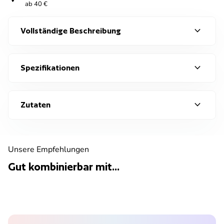
ab 40 €
expand_more
Vollständige Beschreibung
expand_more
Spezifikationen
expand_more
Zutaten
Unsere Empfehlungen
Gut kombinierbar mit...