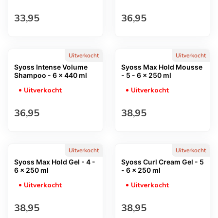
Normale prijs
Normale prijs
33,95
36,95
Uitverkocht
Uitverkocht
Syoss Intense Volume
Syoss Max Hold Mousse
Shampoo - 6 x 440 ml
- 5 - 6 x 250 ml
Uitverkocht
Uitverkocht
Normale prijs
Normale prijs
36,95
38,95
Uitverkocht
Uitverkocht
Syoss Max Hold Gel - 4 -
Syoss Curl Cream Gel - 5
6 x 250 ml
- 6 x 250 ml
Uitverkocht
Uitverkocht
Normale prijs
Normale prijs
38,95
38,95