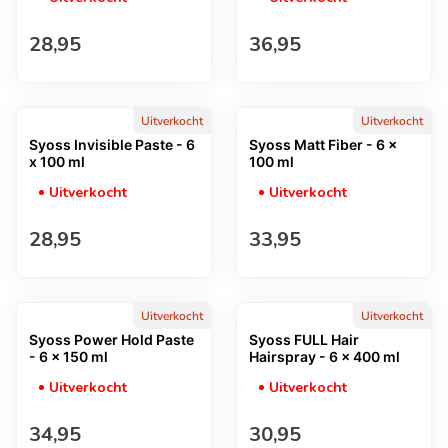
Normale prijs
Normale prijs
28,95
36,95
Uitverkocht
Uitverkocht
Syoss Invisible Paste - 6
Syoss Matt Fiber - 6 x
x 100 ml
100 ml
Uitverkocht
Uitverkocht
Normale prijs
Normale prijs
28,95
33,95
Uitverkocht
Uitverkocht
Syoss Power Hold Paste
Syoss FULL Hair
- 6 x 150 ml
Hairspray - 6 x 400 ml
Uitverkocht
Uitverkocht
Normale prijs
Normale prijs
34,95
30,95