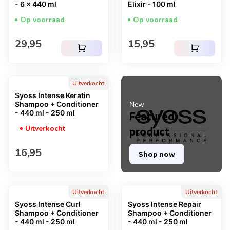
- 6 x 440 ml
Elixir - 100 ml
Op voorraad
Op voorraad
Normale prijs
Normale prijs
29,95
15,95
shopping_cart
shopping_cart
Uitverkocht
Syoss Intense Keratin
Shampoo + Conditioner
New
- 440 ml - 250 ml
Featured
Uitverkocht
product
Normale prijs
16,95
Shop now
Uitverkocht
Uitverkocht
Syoss Intense Curl
Syoss Intense Repair
Shampoo + Conditioner
Shampoo + Conditioner
- 440 ml - 250 ml
- 440 ml - 250 ml