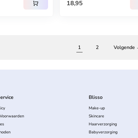
Normale prijs
18,95
shopping_cart
1
2
Volgende
ervice
Blisso
icy
Make-up
Voorwaarden
Skincare
ces
Haarverzorging
hoden
Babyverzorging