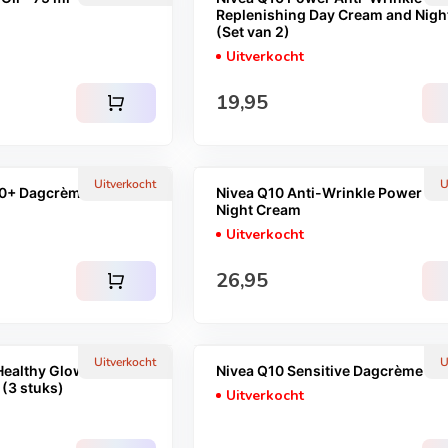
Replenishing Day Cream and Nig
(Set van 2)
Uitverkocht
Normale prijs
19,95
shopping_cart
Uitverkocht
U
0+ Dagcrème - 50 ml
Nivea Q10 Anti-Wrinkle Power Da
Night Cream
Uitverkocht
Normale prijs
26,95
shopping_cart
Uitverkocht
U
Healthy Glow
Nivea Q10 Sensitive Dagcrème - 5
(3 stuks)
Uitverkocht