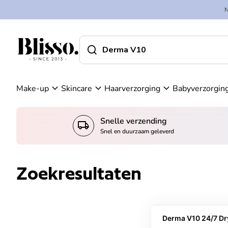
Overslaan naar inhoud
A
in
c
k
c
el
search
shopping_cart
Home
o
w
Home
search
u
a
Zoek op"
n
g
t
e
expand_more
expand_more
expand_more
Make-up
Skincare
Haarverzorging
Babyverzorgin
n
Snelle verzending
local_shipping
Snel en duurzaam geleverd
Zoekresultaten
Derma V10 24/7 Dr