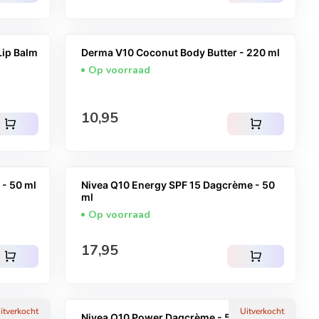
Lip Balm
Derma V10 Coconut Body Butter - 220 ml
Op voorraad
Normale prijs
10,95
shopping_cart
shopping_cart
 - 50 ml
Nivea Q10 Energy SPF 15 Dagcrème - 50
ml
Op voorraad
Normale prijs
17,95
shopping_cart
shopping_cart
itverkocht
Uitverkocht
Nivea Q10 Power Dagcrème - 50 ml