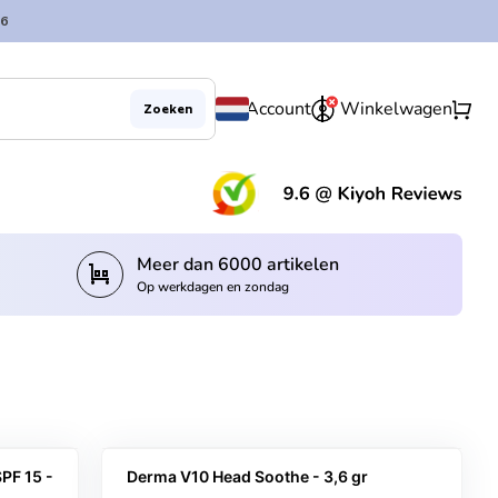
6
0
shopping_cart
Account
Winkelwagen
Zoeken
(lin
Meer dan 6000 artikelen
trolley
Op werkdagen en zondag
PF 15 -
Derma V10 Head Soothe - 3,6 gr