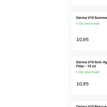
Derma V10 Summer S
Op voorraad
Normale prijs
10,95
Derma V10 Anti-Ag
Filler - 15 ml
Op voorraad
Normale prijs
10,95
Derma V10 Rescue O