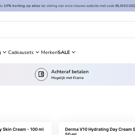
Nu
10% korting op alles
ter viering van onze nieuwe website met code
BLISSO202
expand_more
expand_more
expand_more
g
Cadeausets
Merken
SALE
Achteraf betalen
account_balance_wallet
Mogelijk met Klarna
y Skin Cream - 100 ml
Derma V10 Hydrating Day Cream S
50 ml