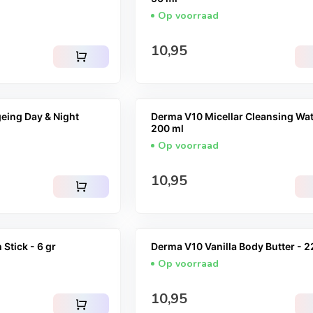
Op voorraad
Normale prijs
10,95
shopping_cart
eing Day & Night
Derma V10 Micellar Cleansing Wat
200 ml
Op voorraad
Normale prijs
10,95
shopping_cart
Stick - 6 gr
Derma V10 Vanilla Body Butter - 2
Op voorraad
Normale prijs
10,95
shopping_cart