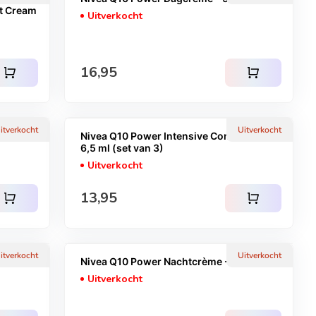
ht Cream
Uitverkocht
Normale prijs
16,95
shopping_cart
shopping_cart
itverkocht
Uitverkocht
y and
Nivea Q10 Power Intensive Concentrate
6,5 ml (set van 3)
Uitverkocht
Normale prijs
13,95
shopping_cart
shopping_cart
itverkocht
Uitverkocht
0 ml
Nivea Q10 Power Nachtcrème - 50 ml
Uitverkocht