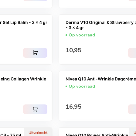
et Lip Balm - 3 x 4 gr
Derma V10 Original & Strawberry 
- 3 x 4 gr
Op voorraad
Normale prijs
10,95
shopping_cart
eing Collagen Wrinkle
Nivea Q10 Anti-Wrinkle Dagcrème
Op voorraad
Normale prijs
16,95
shopping_cart
Uitverkocht
U
il - 75 ml
Nivea Q10 Power Anti-Wrinkle &