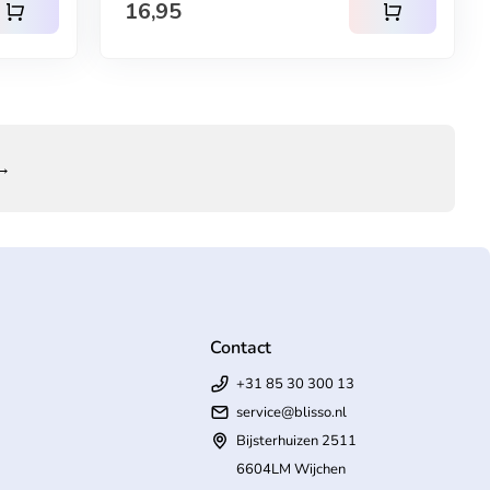
Normale prijs
16,95
shopping_cart
shopping_cart
 →
Contact
+31 85 30 300 13
service@blisso.nl
Bijsterhuizen 2511
6604LM Wijchen