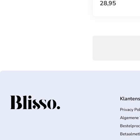
Normale prijs
28,95
Klantens
Home
Privacy Pol
Algemene 
Bestelpro
Betaalmet