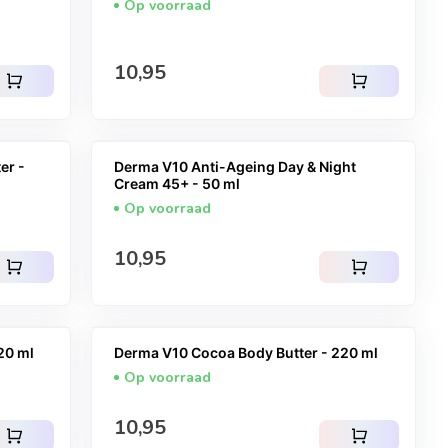
Op voorraad
Normale prijs
10,95
shopping_cart
shopping_cart
er -
Derma V10 Anti-Ageing Day & Night
Cream 45+ - 50 ml
Op voorraad
Normale prijs
10,95
shopping_cart
shopping_cart
20 ml
Derma V10 Cocoa Body Butter - 220 ml
Op voorraad
Normale prijs
10,95
shopping_cart
shopping_cart