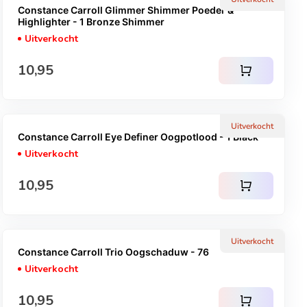
Constance Carroll Glimmer Shimmer Poeder &
Highlighter - 1 Bronze Shimmer
Uitverkocht
Normale prijs
10,95
shopping_cart
Uitverkocht
Constance Carroll Eye Definer Oogpotlood - 1 Black
Uitverkocht
Normale prijs
10,95
shopping_cart
Uitverkocht
Constance Carroll Trio Oogschaduw - 76
Uitverkocht
Normale prijs
10,95
shopping_cart