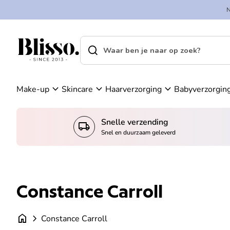
Overslaan naar inhoud
A
in
c
k
c
el
search
shopping_cart
Home
o
w
Home
search
u
a
Zoek op"
n
g
t
e
expand_more
expand_more
expand_more
Make-up
Skincare
Haarverzorging
Babyverzorgin
n
Snelle verzending
local_shipping
Snel en duurzaam geleverd
Constance Carroll
home
chevron_right
Constance Carroll