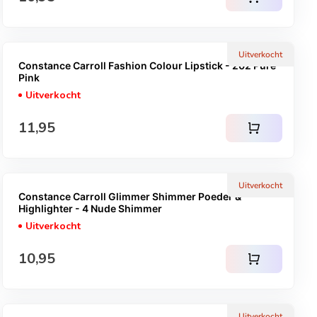
Uitverkocht
Constance Carroll Fashion Colour Lipstick - 202 Pure
Pink
Uitverkocht
Normale prijs
11,95
shopping_cart
Uitverkocht
Constance Carroll Glimmer Shimmer Poeder &
Highlighter - 4 Nude Shimmer
Uitverkocht
Normale prijs
10,95
shopping_cart
Uitverkocht