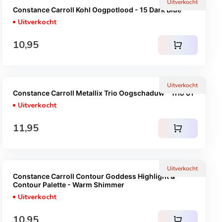
Uitverkocht
Constance Carroll Kohl Oogpotlood - 15 Dark Blue
Uitverkocht
Normale prijs
10,95
shopping_cart
Uitverkocht
Constance Carroll Metallix Trio Oogschaduw - Trio 01
Uitverkocht
Normale prijs
11,95
shopping_cart
Uitverkocht
Constance Carroll Contour Goddess Highlight &
Contour Palette - Warm Shimmer
Uitverkocht
Normale prijs
10,95
shopping_cart