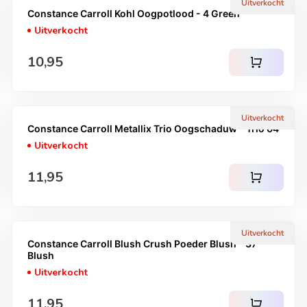
Uitverkocht
Constance Carroll Kohl Oogpotlood - 4 Green
Uitverkocht
Normale prijs
10,95
shopping_cart
Uitverkocht
Constance Carroll Metallix Trio Oogschaduw - Trio 04
Uitverkocht
Normale prijs
11,95
shopping_cart
Uitverkocht
Constance Carroll Blush Crush Poeder Blush - 37
Blush
Uitverkocht
Normale prijs
11,95
shopping_cart