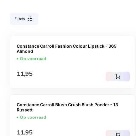
tune
Filters
Constance Carroll Fashion Colour Lipstick - 369
Almond
Op voorraad
Normale prijs
11,95
shopping_cart
Constance Carroll Blush Crush Blush Poeder - 13
Russett
Op voorraad
Normale prijs
11,95
shopping_cart