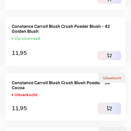
Constance Carroll Blush Crush Poeder Blush - 42
Golden Blush
Op voorraad
Normale prijs
11,95
shopping_cart
Uitverkocht
Constance Carroll Blush Crush Blush Poeder - 38
Cocoa
Uitverkocht
Normale prijs
11,95
shopping_cart