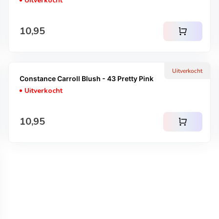
Uitverkocht
Normale prijs
10,95
shopping_cart
Uitverkocht
Constance Carroll Blush - 43 Pretty Pink
Uitverkocht
Normale prijs
10,95
shopping_cart