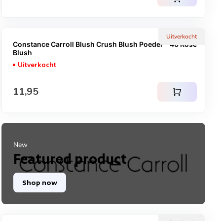
Uitverkocht
Constance Carroll Blush Crush Blush Poeder - 40 Rose
Blush
Uitverkocht
Normale prijs
11,95
shopping_cart
New
Featured product
Shop now