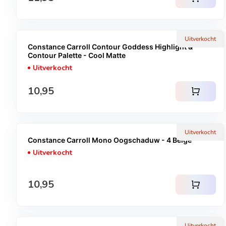
Uitverkocht
Constance Carroll Contour Goddess Highlight &
Contour Palette - Cool Matte
Uitverkocht
Normale prijs
10,95
shopping_cart
Uitverkocht
Constance Carroll Mono Oogschaduw - 4 Beige
Uitverkocht
Normale prijs
10,95
shopping_cart
Uitverkocht