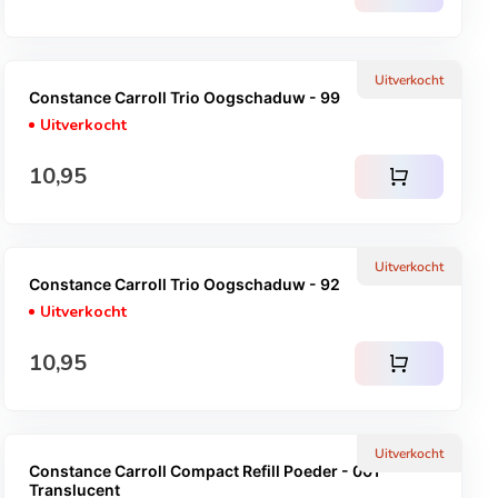
Uitverkocht
Constance Carroll Trio Oogschaduw - 99
Uitverkocht
Normale prijs
10,95
shopping_cart
Uitverkocht
Constance Carroll Trio Oogschaduw - 92
Uitverkocht
Normale prijs
10,95
shopping_cart
Uitverkocht
Constance Carroll Compact Refill Poeder - 001
Translucent