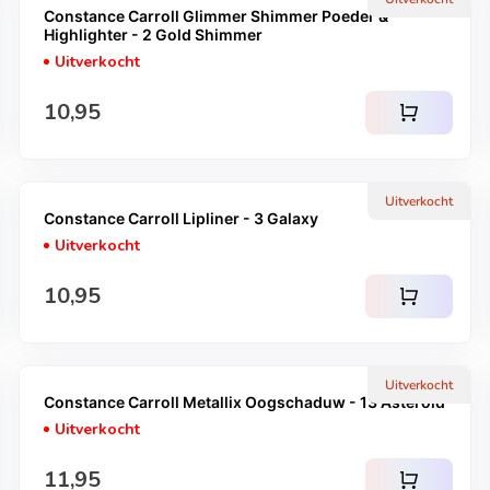
Constance Carroll Glimmer Shimmer Poeder &
Highlighter - 2 Gold Shimmer
Uitverkocht
Normale prijs
10,95
shopping_cart
Uitverkocht
Constance Carroll Lipliner - 3 Galaxy
Uitverkocht
Normale prijs
10,95
shopping_cart
Uitverkocht
Constance Carroll Metallix Oogschaduw - 13 Asteroid
Uitverkocht
Normale prijs
11,95
shopping_cart