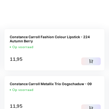
Constance Carroll Fashion Colour Lipstick - 224
Autumn Berry
Op voorraad
Normale prijs
11,95
shopping_cart
Constance Carroll Metallix Trio Oogschaduw - 09
Op voorraad
Normale prijs
11,95
shopping_cart