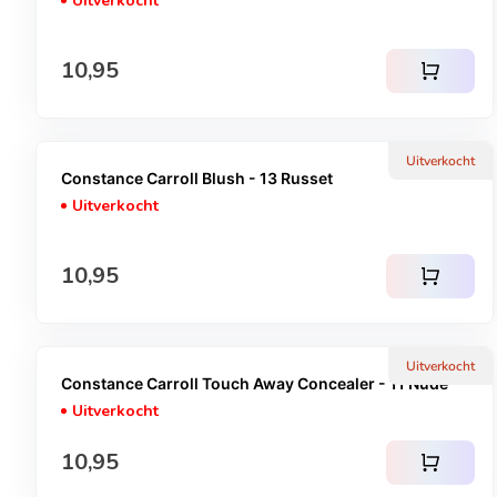
Uitverkocht
Normale prijs
10,95
shopping_cart
Uitverkocht
Constance Carroll Blush - 13 Russet
Uitverkocht
Normale prijs
10,95
shopping_cart
Uitverkocht
Constance Carroll Touch Away Concealer - 11 Nude
Uitverkocht
Normale prijs
10,95
shopping_cart