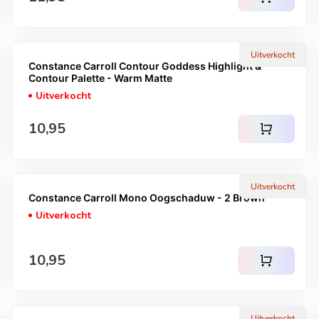
Uitverkocht
Constance Carroll Contour Goddess Highlight &
Contour Palette - Warm Matte
Uitverkocht
Normale prijs
10,95
shopping_cart
Uitverkocht
Constance Carroll Mono Oogschaduw - 2 Brown
Uitverkocht
Normale prijs
10,95
shopping_cart
Uitverkocht