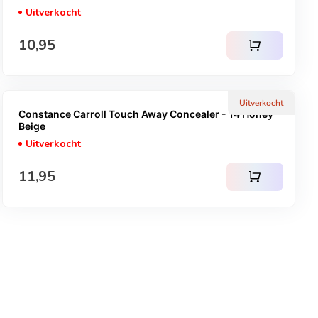
Uitverkocht
Normale prijs
10,95
shopping_cart
Uitverkocht
Constance Carroll Touch Away Concealer - 14 Honey
Beige
Uitverkocht
Normale prijs
11,95
shopping_cart