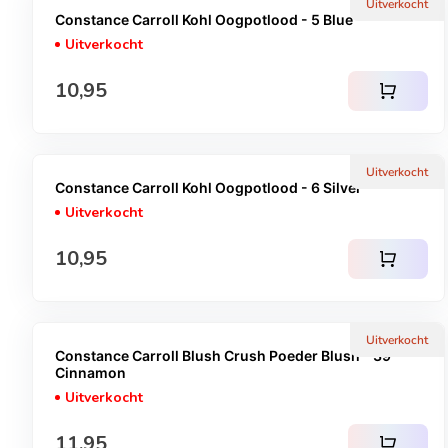
Uitverkocht
Constance Carroll Kohl Oogpotlood - 5 Blue
Uitverkocht
Normale prijs
10,95
shopping_cart
Uitverkocht
Constance Carroll Kohl Oogpotlood - 6 Silver
Uitverkocht
Normale prijs
10,95
shopping_cart
Uitverkocht
Constance Carroll Blush Crush Poeder Blush - 39
Cinnamon
Uitverkocht
Normale prijs
11,95
shopping_cart