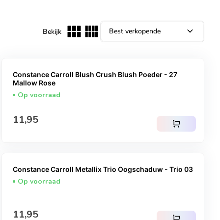
expand_more
Bekijk
Constance Carroll Blush Crush Blush Poeder - 27
Mallow Rose
Op voorraad
Normale prijs
11,95
shopping_cart
Constance Carroll Metallix Trio Oogschaduw - Trio 03
Op voorraad
Normale prijs
11,95
shopping_cart