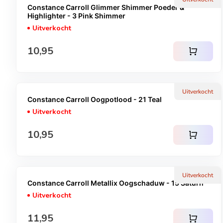
Constance Carroll Glimmer Shimmer Poeder &
Highlighter - 3 Pink Shimmer
Uitverkocht
Normale prijs
10,95
shopping_cart
Uitverkocht
Constance Carroll Oogpotlood - 21 Teal
Uitverkocht
Normale prijs
10,95
shopping_cart
Uitverkocht
Constance Carroll Metallix Oogschaduw - 15 Saturn
Uitverkocht
Normale prijs
11,95
shopping_cart