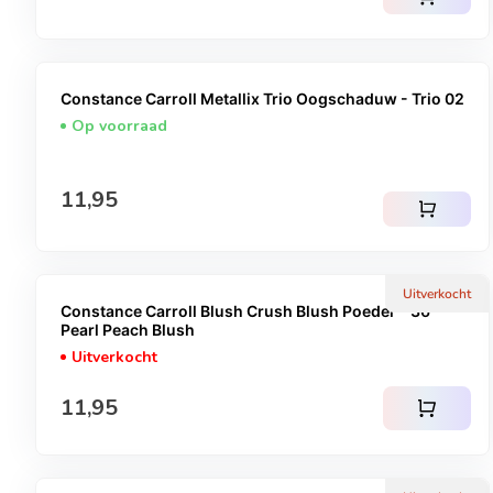
Constance Carroll Metallix Trio Oogschaduw - Trio 02
Op voorraad
Normale prijs
11,95
shopping_cart
Uitverkocht
Constance Carroll Blush Crush Blush Poeder - 36
Pearl Peach Blush
Uitverkocht
Normale prijs
11,95
shopping_cart