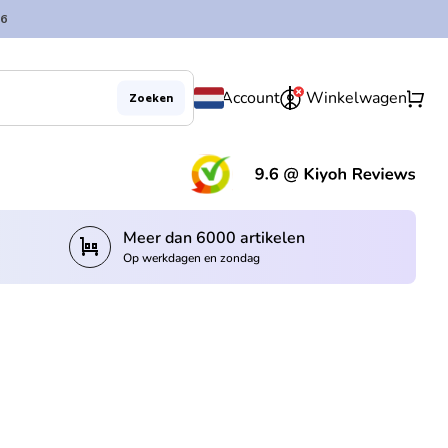
6
0
shopping_cart
Account
Winkelwagen
Zoeken
(lin
Meer dan 6000 artikelen
trolley
Op werkdagen en zondag