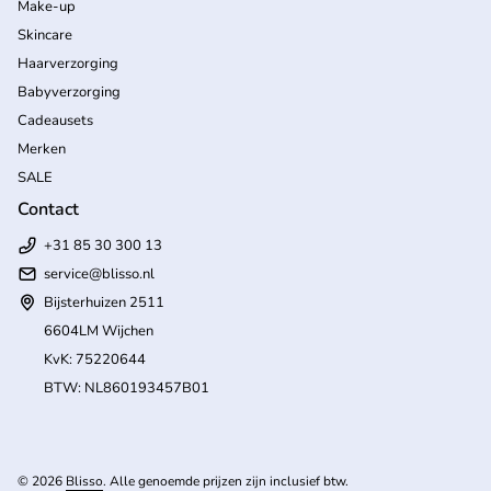
Make-up
Skincare
Haarverzorging
Babyverzorging
Cadeausets
Merken
SALE
Contact
+31 85 30 300 13
service@blisso.nl
Bijsterhuizen 2511
6604LM Wijchen
KvK: 75220644
BTW: NL860193457B01
(l
© 2026
Blisso
. Alle genoemde prijzen zijn inclusief btw.