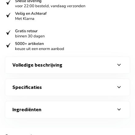
verified
Snelle levering
voor 22:00 besteld, vandaag verzonden
verified
Veilig en Achteraf
Met Klarna
verified
Gratis retour
binnen 30 dagen
verified
5000+ artikelen
keuze uit een enorm aanbod
expand_more
Volledige beschrijving
expand_more
Specificaties
expand_more
Ingrediënten