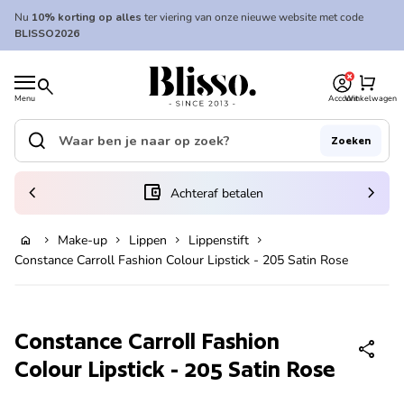
Overslaan naar inhoud
Nu
10% korting op alles
ter viering van onze nieuwe website met code
BLISSO2026
0
Home
shopping_cart
search
Menu
Account
Winkelwagen
Home
search
Zoeken
Zoek op"
(link opent in nieuw tabblad/venster)
chevron_left
account_balance_wallet
chevron_right
Achteraf betalen
Make-up
Lippen
Lippenstift
home
chevron_right
chevron_right
chevron_right
chevron_right
In winkelwagen
Constance Carroll Fashion Colour Lipstick - 205 Satin Rose
Zoom in
Constance Carroll Fashion
share
Colour Lipstick - 205 Satin Rose