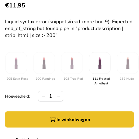
Normale prijs
€11,95
Liquid syntax error (snippets/read-more line 9): Expected
end_of_string but found pipe in "product.description |
strip_html | size > 200"
205 Satin Rose
100 Flamingo
108 True Red
111 Frosted
132 Nude
Amethyst
Hoeveelheid verlagen voor
Verhoog de hoeveelheid voor
remove
add
Hoeveelheid:
In winkelwagen