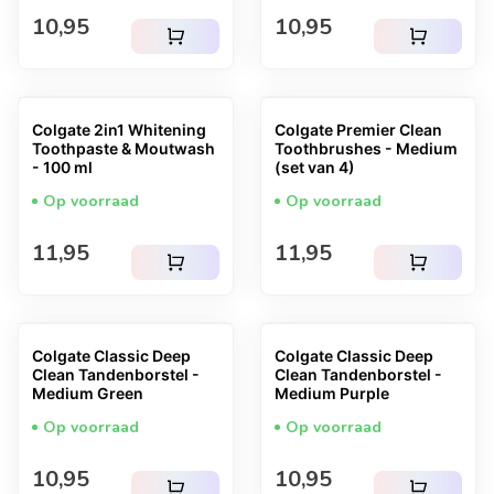
Normale prijs
Normale prijs
10,95
10,95
shopping_cart
shopping_cart
Colgate 2in1 Whitening
Colgate Premier Clean
Toothpaste & Moutwash
Toothbrushes - Medium
- 100 ml
(set van 4)
Op voorraad
Op voorraad
Normale prijs
Normale prijs
11,95
11,95
shopping_cart
shopping_cart
Colgate Classic Deep
Colgate Classic Deep
Clean Tandenborstel -
Clean Tandenborstel -
Medium Green
Medium Purple
Op voorraad
Op voorraad
Normale prijs
Normale prijs
10,95
10,95
shopping_cart
shopping_cart