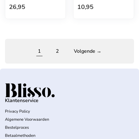
Normale prijs
Normale prijs
26,95
10,95
1
2
Volgende →
Home
Klantenservice
Privacy Policy
Algemene Voorwaarden
Bestelproces
Betaalmethoden