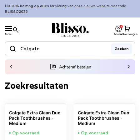
Overslaan naar inhoud
Nu
10% korting op alles
ter viering van onze nieuwe website met code
BLISSO2026
0
Home
shopping_cart
search
Menu
Account
Winkelwagen
Home
search
Zoeken
Zoek op"
(link opent in nieuw tabblad/venster)
chevron_left
account_balance_wallet
chevron_right
Achteraf betalen
Zoekresultaten
Colgate Extra Clean Duo
Colgate Extra Clean Duo
Pack Toothbrushes -
Pack Toothbrushes -
Medium
Medium
Op voorraad
Op voorraad