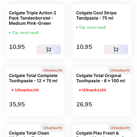
Colgate Triple Action 2
Colgate Cool Stripe
Pack Tandenborstel -
Tandpasta - 75 ml
Medium Pink-Green
Op voorraad
Op voorraad
Normale prijs
Normale prijs
10,95
10,95
shopping_cart
shopping_cart
Uitverkocht
Uitverkocht
Colgate Total Complete
Colgate Total Original
Toothpaste - 12 x 75 ml
Toothpaste - 6 x 100 ml
Uitverkocht
Uitverkocht
Normale prijs
Normale prijs
35,95
26,95
Uitverkocht
Uitverkocht
Colgate Total Clean
Colgate Plax Fresh &