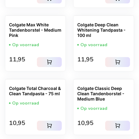
Colgate Max White
Colgate Deep Clean
Tandenborstel - Medium
Whitening Tandpasta -
Pink
100 ml
Op voorraad
Op voorraad
Normale prijs
Normale prijs
11,95
11,95
shopping_cart
shopping_cart
Colgate Total Charcoal &
Colgate Classic Deep
Clean Tandpasta - 75 ml
Clean Tandenborstel -
Medium Blue
Op voorraad
Op voorraad
Normale prijs
Normale prijs
10,95
10,95
shopping_cart
shopping_cart