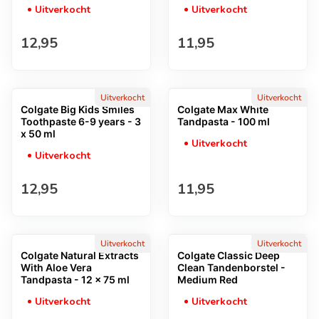
Uitverkocht
Uitverkocht
Normale prijs
Normale prijs
12,95
11,95
Uitverkocht
Uitverkocht
Colgate Big Kids Smiles
Colgate Max White
Toothpaste 6-9 years - 3
Tandpasta - 100 ml
x 50 ml
Uitverkocht
Uitverkocht
Normale prijs
Normale prijs
12,95
11,95
Uitverkocht
Uitverkocht
Colgate Natural Extracts
Colgate Classic Deep
With Aloe Vera
Clean Tandenborstel -
Tandpasta - 12 x 75 ml
Medium Red
Uitverkocht
Uitverkocht