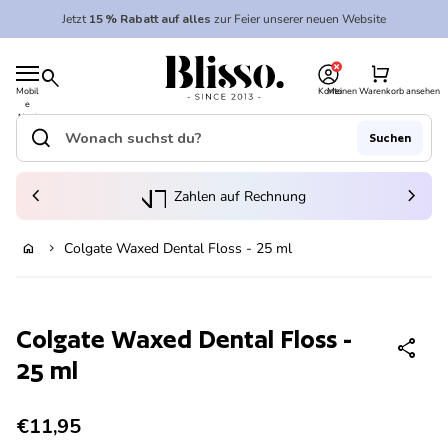
Zum Inhalt springen
Jetzt
15 % Rabatt auf alles
zur Feier unserer neuen Website
0
Startseite
shopping_cart
search
Mobil
Konto
Meinen Warenkorb ansehen
e
Startseite
Navi
gatio
search
Suchen
n
Suche"
(Link öffnet in neuem Tab/Fenster)
to_kontostand_wallet
chevron_left
eink
chevron_right
Zahlen auf Rechnung
Colgate Waxed Dental Floss - 25 ml
home
chevron_right
Ausverkauft
Vergrößern
Colgate Waxed Dental Floss -
share
25 ml
Regulärer Preis
€11,95