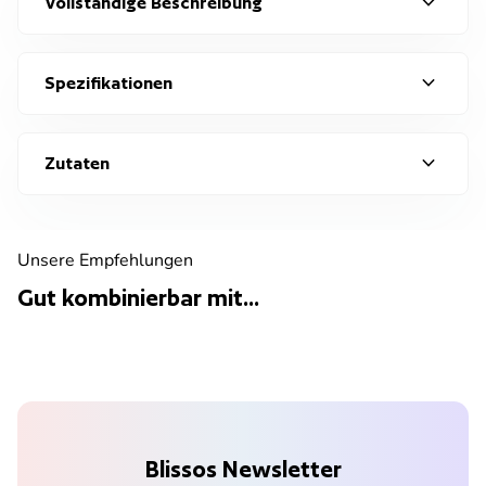
expand_more
Vollständige Beschreibung
expand_more
Spezifikationen
expand_more
Zutaten
Unsere Empfehlungen
Gut kombinierbar mit...
Blissos Newsletter