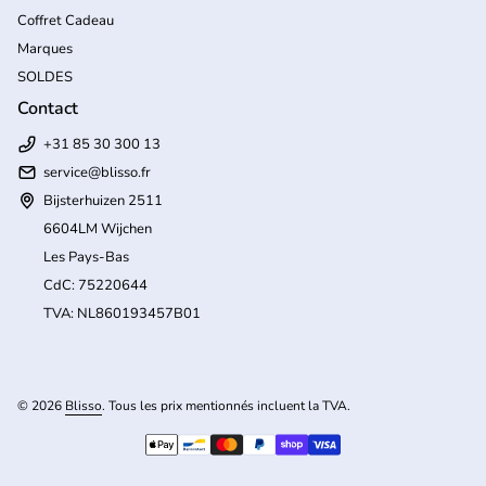
Coffret Cadeau
Marques
SOLDES
Contact
+31 85 30 300 13
service@blisso.fr
Bijsterhuizen 2511
6604LM Wijchen
Les Pays-Bas
CdC: 75220644
TVA: NL860193457B01
(l
© 2026
Blisso
. Tous les prix mentionnés incluent la TVA.
Modes de paiement