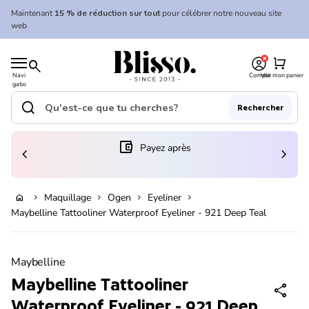
Skip to content
Maintenant
15 % de réduction sur tout
pour célébrer notre nouveau site
web
0
Accueil
shopping_cart
search
Navi
Compte
Voir mon panier
gatio
Accueil
n
mobil
search
Rechercher
e
Recherche"
(le lien s'ouvre dans un nouvel onglet/fenêtre)
account_balance_wallet
Payez après
chevron_left
chevron_right
Ajouter au panier
Maquillage
Ogen
Eyeliner
home
chevron_right
chevron_right
chevron_right
chevron_right
Maybelline Tattooliner Waterproof Eyeliner - 921 Deep Teal
Zoom avant
Maybelline
Maybelline Tattooliner
share
Waterproof Eyeliner - 921 Deep