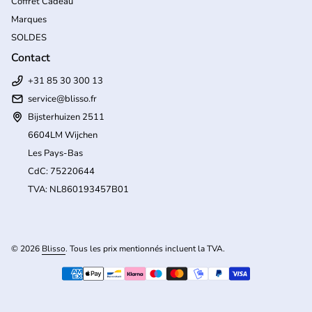
Coffret Cadeau
Marques
SOLDES
Contact
+31 85 30 300 13
service@blisso.fr
Bijsterhuizen 2511
6604LM Wijchen
Les Pays-Bas
CdC: 75220644
TVA: NL860193457B01
(l
© 2026
Blisso
. Tous les prix mentionnés incluent la TVA.
Modes de paiement