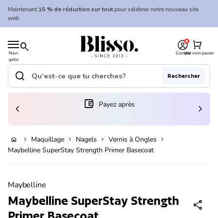
Skip to content
Maintenant
15 % de réduction sur tout
pour célébrer notre nouveau site
web
0
Accueil
shopping_cart
search
Navi
Compte
Voir mon panier
gatio
Accueil
n
mobil
search
Rechercher
e
Recherche"
(le lien s'ouvre dans un nouvel onglet/fenêtre)
account_balance_wallet
Payez après
chevron_left
chevron_right
Maquillage
Nagels
Vernis à Ongles
home
chevron_right
chevron_right
chevron_right
chevron_right
Maybelline SuperStay Strength Primer Basecoat
Zoom avant
Maybelline
Maybelline SuperStay Strength
share
Primer Basecoat