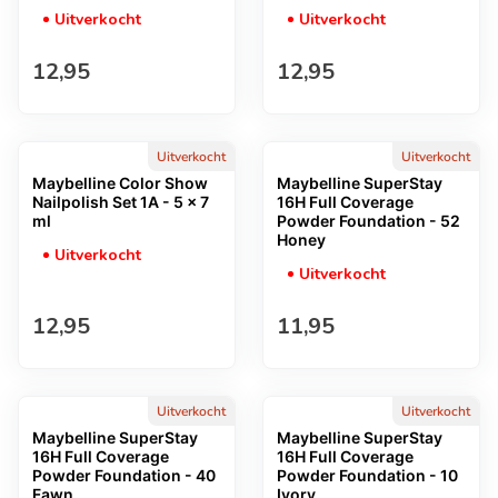
Uitverkocht
Uitverkocht
Normale prijs
Normale prijs
12,95
12,95
Uitverkocht
Uitverkocht
Maybelline Color Show
Maybelline SuperStay
Nailpolish Set 1A - 5 x 7
16H Full Coverage
ml
Powder Foundation - 52
Honey
Uitverkocht
Uitverkocht
Normale prijs
Normale prijs
12,95
11,95
Uitverkocht
Uitverkocht
Maybelline SuperStay
Maybelline SuperStay
16H Full Coverage
16H Full Coverage
Powder Foundation - 40
Powder Foundation - 10
Fawn
Ivory