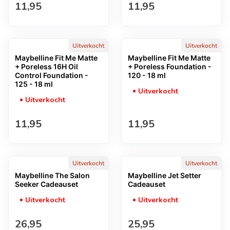
Normale prijs
Normale prijs
11,95
11,95
Uitverkocht
Uitverkocht
Maybelline Fit Me Matte
Maybelline Fit Me Matte
+ Poreless 16H Oil
+ Poreless Foundation -
Control Foundation -
120 - 18 ml
125 - 18 ml
Uitverkocht
Uitverkocht
Normale prijs
Normale prijs
11,95
11,95
Uitverkocht
Uitverkocht
Maybelline The Salon
Maybelline Jet Setter
Seeker Cadeauset
Cadeauset
Uitverkocht
Uitverkocht
Normale prijs
Normale prijs
26,95
25,95