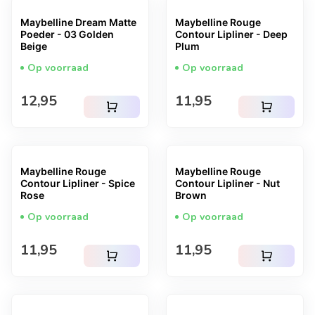
Maybelline Dream Matte
Maybelline Rouge
Poeder - 03 Golden
Contour Lipliner - Deep
Beige
Plum
Op voorraad
Op voorraad
Normale prijs
Normale prijs
12,95
11,95
shopping_cart
shopping_cart
Maybelline Rouge
Maybelline Rouge
Contour Lipliner - Spice
Contour Lipliner - Nut
Rose
Brown
Op voorraad
Op voorraad
Normale prijs
Normale prijs
11,95
11,95
shopping_cart
shopping_cart