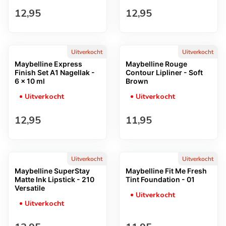
Normale prijs
Normale prijs
12,95
12,95
Uitverkocht
Uitverkocht
Maybelline Express
Maybelline Rouge
Finish Set A1 Nagellak -
Contour Lipliner - Soft
6 x 10 ml
Brown
Uitverkocht
Uitverkocht
Normale prijs
Normale prijs
12,95
11,95
Uitverkocht
Uitverkocht
Maybelline SuperStay
Maybelline Fit Me Fresh
Matte Ink Lipstick - 210
Tint Foundation - 01
Versatile
Uitverkocht
Uitverkocht