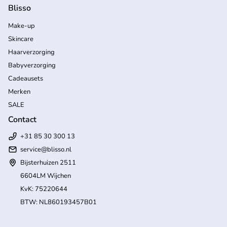
Blisso
Make-up
Skincare
Haarverzorging
Babyverzorging
Cadeausets
Merken
SALE
Contact
+31 85 30 300 13
service@blisso.nl
Bijsterhuizen 2511
6604LM Wijchen
KvK: 75220644
BTW: NL860193457B01