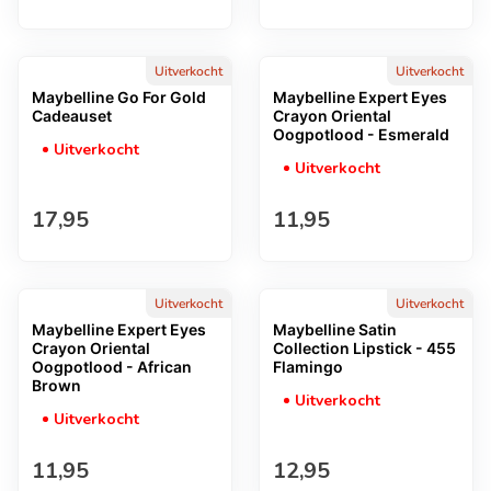
Uitverkocht
Uitverkocht
Maybelline Go For Gold
Maybelline Expert Eyes
Cadeauset
Crayon Oriental
Oogpotlood - Esmerald
Uitverkocht
Uitverkocht
Normale prijs
Normale prijs
17,95
11,95
Uitverkocht
Uitverkocht
Maybelline Expert Eyes
Maybelline Satin
Crayon Oriental
Collection Lipstick - 455
Oogpotlood - African
Flamingo
Brown
Uitverkocht
Uitverkocht
Normale prijs
Normale prijs
11,95
12,95