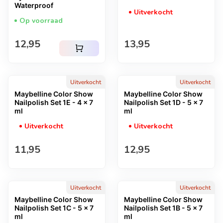
Waterproof
Uitverkocht
Op voorraad
Normale prijs
Normale prijs
12,95
13,95
shopping_cart
Uitverkocht
Uitverkocht
Maybelline Color Show
Maybelline Color Show
Nailpolish Set 1E - 4 x 7
Nailpolish Set 1D - 5 x 7
ml
ml
Uitverkocht
Uitverkocht
Normale prijs
Normale prijs
11,95
12,95
Uitverkocht
Uitverkocht
Maybelline Color Show
Maybelline Color Show
Nailpolish Set 1C - 5 x 7
Nailpolish Set 1B - 5 x 7
ml
ml