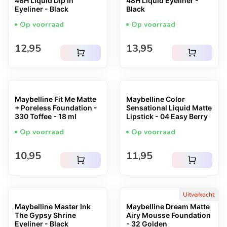
48H Liquid Dip In
48H Liquid Eyeliner -
Eyeliner - Black
Black
Op voorraad
Op voorraad
Normale prijs
Normale prijs
12,95
13,95
shopping_cart
shopping_cart
Maybelline Fit Me Matte
Maybelline Color
+ Poreless Foundation -
Sensational Liquid Matte
330 Toffee - 18 ml
Lipstick - 04 Easy Berry
Op voorraad
Op voorraad
Normale prijs
Normale prijs
10,95
11,95
shopping_cart
shopping_cart
Uitverkocht
Maybelline Master Ink
Maybelline Dream Matte
The Gypsy Shrine
Airy Mousse Foundation
Eyeliner - Black
- 32 Golden