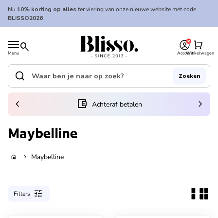
Overslaan naar inhoud
Nu
10% korting op alles
ter viering van onze nieuwe website met code
BLISSO2026
0
Home
shopping_cart
search
Menu
Account
Winkelwagen
Home
search
Zoeken
Zoek op"
(link opent in nieuw tabblad/venster)
chevron_left
account_balance_wallet
chevron_right
Achteraf betalen
Maybelline
Maybelline
home
chevron_right
tune
Filters