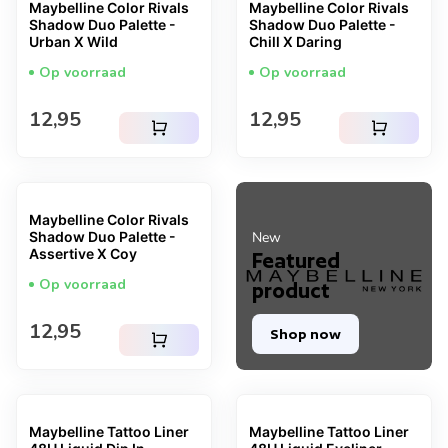
Maybelline Color Rivals
Maybelline Color Rivals
Shadow Duo Palette -
Shadow Duo Palette -
Urban X Wild
Chill X Daring
Op voorraad
Op voorraad
Normale prijs
Normale prijs
12,95
12,95
shopping_cart
shopping_cart
Maybelline Color Rivals
Shadow Duo Palette -
New
Assertive X Coy
Featured
Op voorraad
product
Normale prijs
12,95
Shop now
shopping_cart
Maybelline Tattoo Liner
Maybelline Tattoo Liner