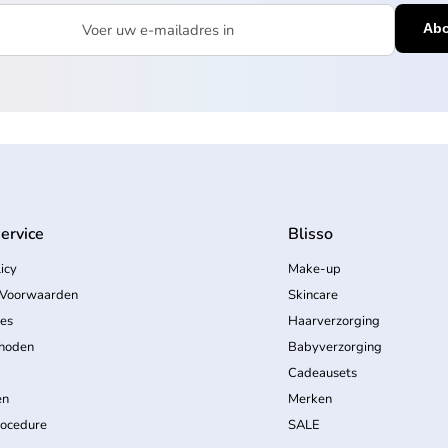
mailadres in
ervice
Blisso
icy
Make-up
Voorwaarden
Skincare
ces
Haarverzorging
hoden
Babyverzorging
Cadeausets
en
Merken
rocedure
SALE