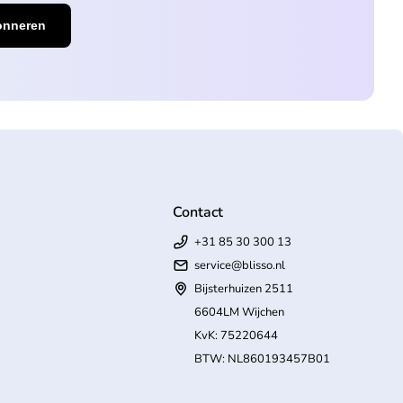
Contact
+31 85 30 300 13
service@blisso.nl
Bijsterhuizen 2511
6604LM Wijchen
KvK: 75220644
BTW: NL860193457B01