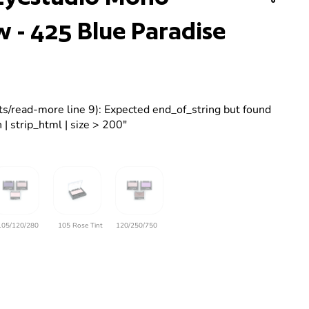
- 425 Blue Paradise
ets/read-more line 9): Expected end_of_string but found
 | strip_html | size > 200"
105/120/280
105 Rose Tint
120/250/750
 verlagen voor
og de hoeveelheid voor