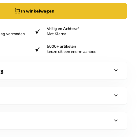
In winkelwagen
Veilig en Achteraf
verified
aag verzonden
Met Klarna
5000+ artikelen
verified
keuze uit een enorm aanbod
expand_more
ng
expand_more
expand_more