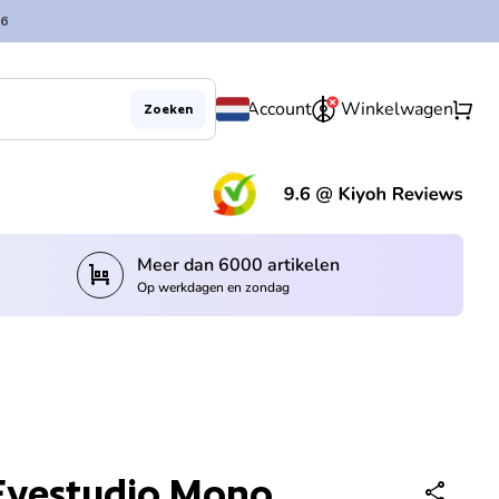
6
0
shopping_cart
Account
Winkelwagen
Zoeken
(lin
Meer dan 6000 artikelen
trolley
Op werkdagen en zondag
Eyestudio Mono
share