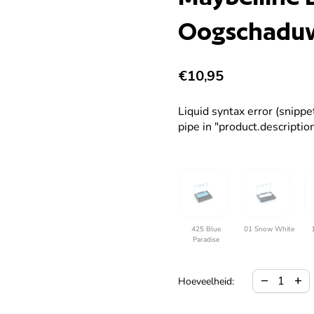
Oogschaduw 
Normale prijs
€10,95
Liquid syntax error (snipp
pipe in "product.description
425 Blue
01 Snow White
Paradise
Hoeveelheid
Verho
remove
add
Hoeveelheid: