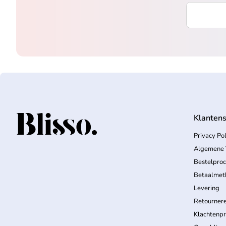
Voer uw e-
Klantens
Home
Privacy Pol
Algemene 
Bestelpro
Betaalmet
Levering
Retourner
Klachtenp