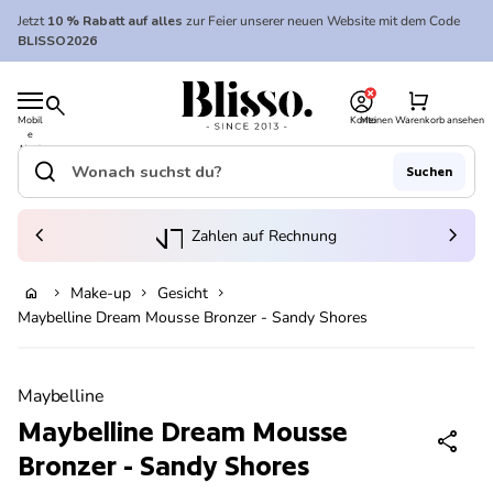
Zum Inhalt springen
Jetzt
10 % Rabatt auf alles
zur Feier unserer neuen Website mit dem Code
BLISSO2026
0
Startseite
shopping_cart
search
Mobil
Konto
Meinen Warenkorb ansehen
e
Startseite
Navi
gatio
search
Suchen
n
Suche"
(Link öffnet in neuem Tab/Fenster)
to_kontostand_wallet
chevron_left
eink
chevron_right
Zahlen auf Rechnung
Make-up
Gesicht
home
chevron_right
chevron_right
chevron_right
Ausverkauft
Maybelline Dream Mousse Bronzer - Sandy Shores
Vergrößern
Maybelline
Maybelline Dream Mousse
share
Bronzer - Sandy Shores