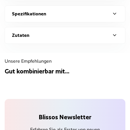
expand_more
Spezifikationen
expand_more
Zutaten
Unsere Empfehlungen
Gut kombinierbar mit...
Blissos Newsletter
Erfahren Sie als Erster von neuen