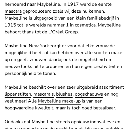
hernoemd naar Maybelline. In 1917 werd de eerste
mascara
geproduceerd zoals wij deze nu kennen.
Maybelline is uitgegroeid van een klein familiebedrijf in
1915 tot ‘s werelds nummer 1 in cosmetica. Maybelline
behoort thans tot de L'Oréal Groep.
Maybelline New York
zorgt er voor dat elke vrouw de
mogelijkheid heeft of kan hebben over alle soorten make-
up en geeft vrouwen daarbij ook de mogelijkheid om
nieuwe looks uit te proberen en hun eigen creativiteit en
persoonlijkheid te tonen.
Maybelline beschikt over een zeer uitgebreid assortiment
lippenstiften
,
mascara’s
,
blushes
,
oogschaduws
en nog
veel meer! Alle
Maybelline make-up
is van een
hoogwaardige kwaliteit, maar is toch goed betaalbaar.
Ondanks dat Maybelline steeds opnieuw innovatieve en
nieuwe producten op de markt brengt, blijven ze gelukkig