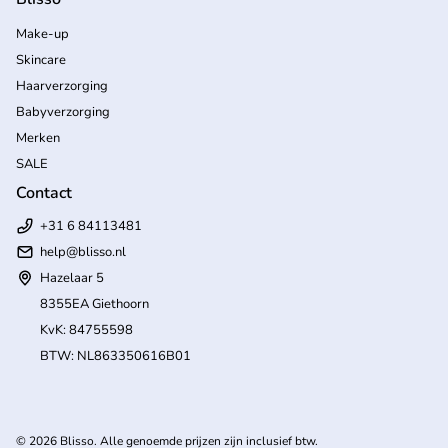
Make-up
Skincare
Haarverzorging
Babyverzorging
Merken
SALE
Contact
+31 6 84113481
help
@blisso.nl
Hazelaar 5
8355EA Giethoorn
KvK: 84755598
BTW: NL863350616B01
(l
© 2026
Blisso
. Alle genoemde prijzen zijn inclusief btw.