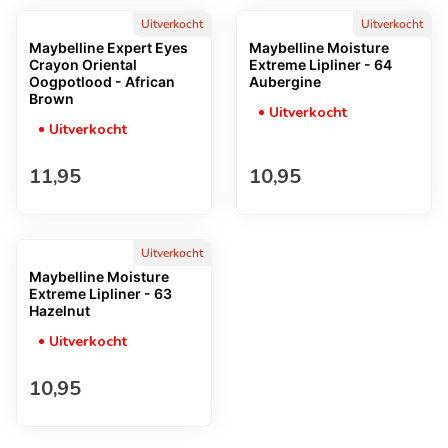
Uitverkocht
Uitverkocht
Maybelline Expert Eyes
Maybelline Moisture
Crayon Oriental
Extreme Lipliner - 64
Oogpotlood - African
Aubergine
Brown
Uitverkocht
Uitverkocht
Normale prijs
Normale prijs
11,95
10,95
Uitverkocht
Maybelline Moisture
Extreme Lipliner - 63
Hazelnut
Uitverkocht
Normale prijs
10,95