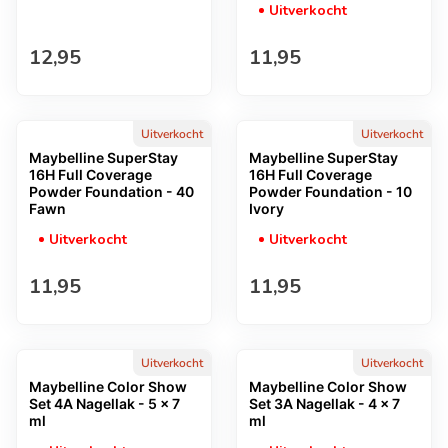
Uitverkocht
Normale prijs
Normale prijs
12,95
11,95
Uitverkocht
Uitverkocht
Maybelline SuperStay
Maybelline SuperStay
16H Full Coverage
16H Full Coverage
Powder Foundation - 40
Powder Foundation - 10
Fawn
Ivory
Uitverkocht
Uitverkocht
Normale prijs
Normale prijs
11,95
11,95
Uitverkocht
Uitverkocht
Maybelline Color Show
Maybelline Color Show
Set 4A Nagellak - 5 x 7
Set 3A Nagellak - 4 x 7
ml
ml