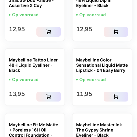
Shadow Duo Palette -
48H Liquid Dip In
Assertive X Coy
Eyeliner - Black
Op voorraad
Op voorraad
Normale prijs
Normale prijs
12,95
12,95
shopping_cart
shopping_cart
Maybelline Tattoo Liner
Maybelline Color
48H Liquid Eyeliner -
Sensational Liquid Matte
Black
Lipstick - 04 Easy Berry
Op voorraad
Op voorraad
Normale prijs
Normale prijs
13,95
11,95
shopping_cart
shopping_cart
Maybelline Fit Me Matte
Maybelline Master Ink
+ Poreless 16H Oil
The Gypsy Shrine
Control Foundation -
Eyeliner - Black