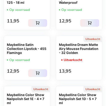
125 - 18 ml
Waterproof
Op voorraad
Op voorraad
Normale prijs
Normale prijs
11,95
12,95
shopping_cart
shopping_cart
Uitverkocht
Maybelline Satin
Maybelline Dream Matte
Collection Lipstick - 455
Airy Mousse Foundation
Flamingo
- 32 Golden
Op voorraad
Uitverkocht
Normale prijs
Normale prijs
12,95
13,95
shopping_cart
Uitverkocht
Uitverkocht
Maybelline Color Show
Maybelline Color Show
Nailpolish Set 1E - 4 x 7
Nailpolish Set 1D - 5 x 7
ml
ml