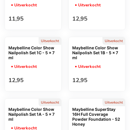
Uitverkocht
Uitverkocht
Normale prijs
Normale prijs
11,95
12,95
Uitverkocht
Uitverkocht
Maybelline Color Show
Maybelline Color Show
Nailpolish Set 1C - 5 x 7
Nailpolish Set 1B - 5 x 7
ml
ml
Uitverkocht
Uitverkocht
Normale prijs
Normale prijs
12,95
12,95
Uitverkocht
Uitverkocht
Maybelline Color Show
Maybelline SuperStay
Nailpolish Set 1A - 5 x 7
16H Full Coverage
ml
Powder Foundation - 52
Honey
Uitverkocht