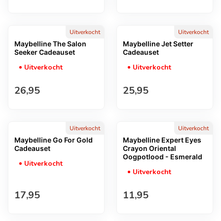
Uitverkocht
Uitverkocht
Maybelline The Salon
Maybelline Jet Setter
Seeker Cadeauset
Cadeauset
Uitverkocht
Uitverkocht
Normale prijs
Normale prijs
26,95
25,95
Uitverkocht
Uitverkocht
Maybelline Go For Gold
Maybelline Expert Eyes
Cadeauset
Crayon Oriental
Oogpotlood - Esmerald
Uitverkocht
Uitverkocht
Normale prijs
Normale prijs
17,95
11,95