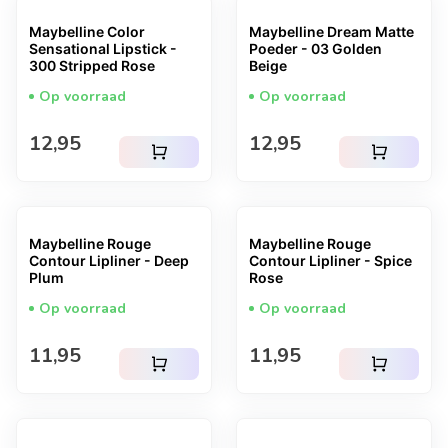
Maybelline Color
Maybelline Dream Matte
Sensational Lipstick -
Poeder - 03 Golden
300 Stripped Rose
Beige
Op voorraad
Op voorraad
Normale prijs
Normale prijs
12,95
12,95
shopping_cart
shopping_cart
Maybelline Rouge
Maybelline Rouge
Contour Lipliner - Deep
Contour Lipliner - Spice
Plum
Rose
Op voorraad
Op voorraad
Normale prijs
Normale prijs
11,95
11,95
shopping_cart
shopping_cart