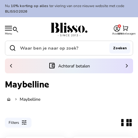
Overslaan naar inhoud
Nu
10% korting op alles
ter viering van onze nieuwe website met code
BLISSO2026
0
Home
shopping_cart
search
Menu
Account
Winkelwagen
Home
search
Zoeken
Zoek op"
(link opent in nieuw tabblad/venster)
chevron_left
account_balance_wallet
chevron_right
Achteraf betalen
Maybelline
Maybelline
home
chevron_right
tune
Filters