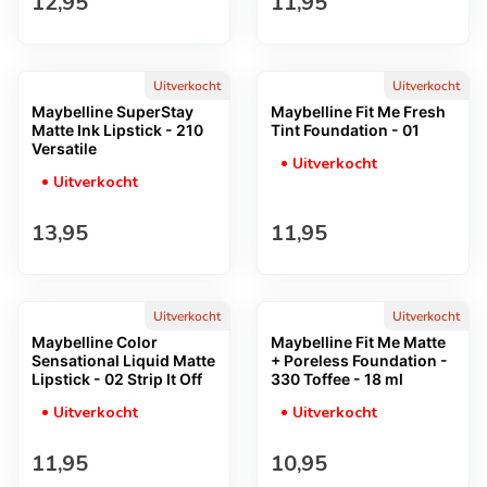
Normale prijs
Normale prijs
12,95
11,95
Uitverkocht
Uitverkocht
Maybelline SuperStay
Maybelline Fit Me Fresh
Matte Ink Lipstick - 210
Tint Foundation - 01
Versatile
Uitverkocht
Uitverkocht
Normale prijs
Normale prijs
13,95
11,95
Uitverkocht
Uitverkocht
Maybelline Color
Maybelline Fit Me Matte
Sensational Liquid Matte
+ Poreless Foundation -
Lipstick - 02 Strip It Off
330 Toffee - 18 ml
Uitverkocht
Uitverkocht
Normale prijs
Normale prijs
11,95
10,95