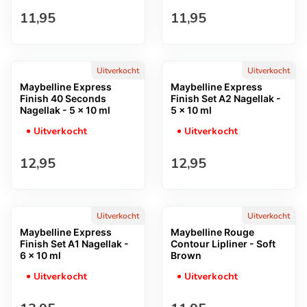
Normale prijs
Normale prijs
11,95
11,95
Uitverkocht
Uitverkocht
Maybelline Express
Maybelline Express
Finish 40 Seconds
Finish Set A2 Nagellak -
Nagellak - 5 x 10 ml
5 x 10 ml
Uitverkocht
Uitverkocht
Normale prijs
Normale prijs
12,95
12,95
Uitverkocht
Uitverkocht
Maybelline Express
Maybelline Rouge
Finish Set A1 Nagellak -
Contour Lipliner - Soft
6 x 10 ml
Brown
Uitverkocht
Uitverkocht