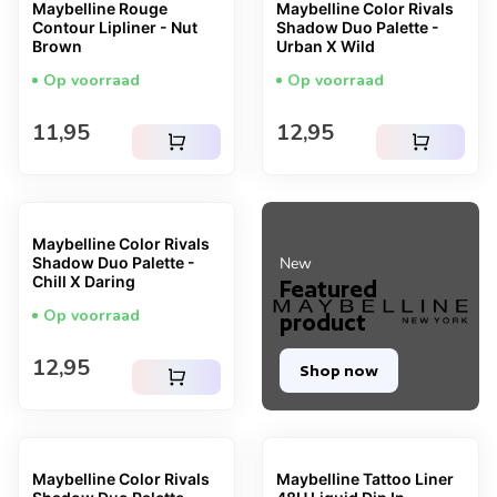
Maybelline Rouge
Maybelline Color Rivals
Contour Lipliner - Nut
Shadow Duo Palette -
Brown
Urban X Wild
Op voorraad
Op voorraad
Normale prijs
Normale prijs
11,95
12,95
shopping_cart
shopping_cart
Maybelline Color Rivals
Shadow Duo Palette -
New
Chill X Daring
Featured
Op voorraad
product
Normale prijs
12,95
Shop now
shopping_cart
Maybelline Color Rivals
Maybelline Tattoo Liner