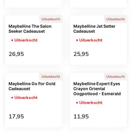
Uitverkocht
Uitverkocht
Maybelline The Salon
Maybelline Jet Setter
Seeker Cadeauset
Cadeauset
Uitverkocht
Uitverkocht
Normale prijs
Normale prijs
26,95
25,95
Uitverkocht
Uitverkocht
Maybelline Go For Gold
Maybelline Expert Eyes
Cadeauset
Crayon Oriental
Oogpotlood - Esmerald
Uitverkocht
Uitverkocht
Normale prijs
Normale prijs
17,95
11,95