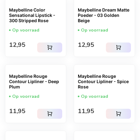
Maybelline Color
Maybelline Dream Matte
Sensational Lipstick -
Poeder - 03 Golden
300 Stripped Rose
Beige
Op voorraad
Op voorraad
Normale prijs
Normale prijs
12,95
12,95
shopping_cart
shopping_cart
Maybelline Rouge
Maybelline Rouge
Contour Lipliner - Deep
Contour Lipliner - Spice
Plum
Rose
Op voorraad
Op voorraad
Normale prijs
Normale prijs
11,95
11,95
shopping_cart
shopping_cart