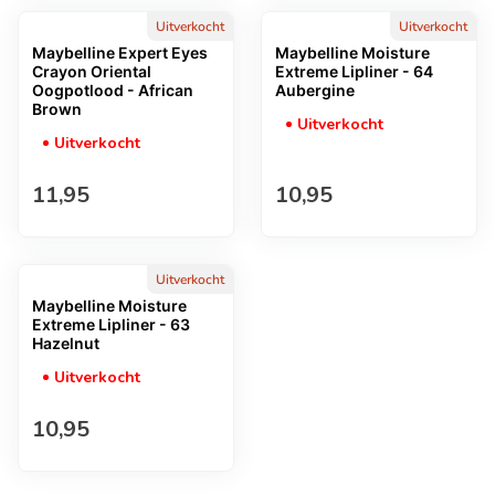
Uitverkocht
Uitverkocht
Maybelline Expert Eyes
Maybelline Moisture
Crayon Oriental
Extreme Lipliner - 64
Oogpotlood - African
Aubergine
Brown
Uitverkocht
Uitverkocht
Normale prijs
Normale prijs
11,95
10,95
Uitverkocht
Maybelline Moisture
Extreme Lipliner - 63
Hazelnut
Uitverkocht
Normale prijs
10,95