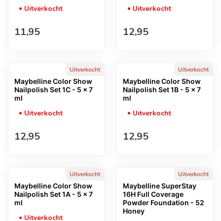
Uitverkocht
Uitverkocht
Normale prijs
Normale prijs
11,95
12,95
Uitverkocht
Uitverkocht
Maybelline Color Show
Maybelline Color Show
Nailpolish Set 1C - 5 x 7
Nailpolish Set 1B - 5 x 7
ml
ml
Uitverkocht
Uitverkocht
Normale prijs
Normale prijs
12,95
12,95
Uitverkocht
Uitverkocht
Maybelline Color Show
Maybelline SuperStay
Nailpolish Set 1A - 5 x 7
16H Full Coverage
ml
Powder Foundation - 52
Honey
Uitverkocht