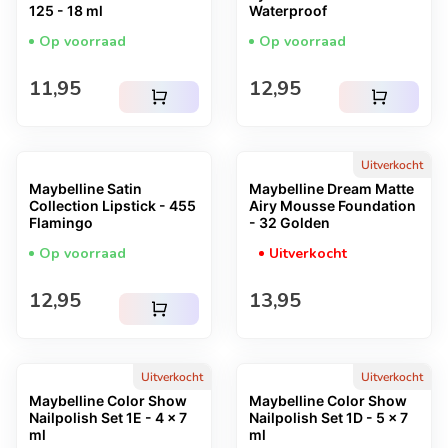
125 - 18 ml
Waterproof
Op voorraad
Op voorraad
Normale prijs
Normale prijs
11,95
12,95
shopping_cart
shopping_cart
Uitverkocht
Maybelline Satin
Maybelline Dream Matte
Collection Lipstick - 455
Airy Mousse Foundation
Flamingo
- 32 Golden
Op voorraad
Uitverkocht
Normale prijs
Normale prijs
12,95
13,95
shopping_cart
Uitverkocht
Uitverkocht
Maybelline Color Show
Maybelline Color Show
Nailpolish Set 1E - 4 x 7
Nailpolish Set 1D - 5 x 7
ml
ml