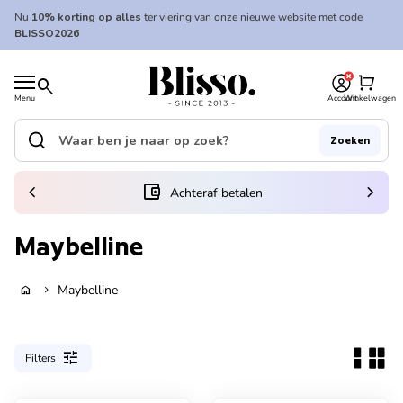
Overslaan naar inhoud
Nu
10% korting op alles
ter viering van onze nieuwe website met code
BLISSO2026
0
Home
shopping_cart
search
Menu
Account
Winkelwagen
Home
search
Zoeken
Zoek op"
(link opent in nieuw tabblad/venster)
chevron_left
account_balance_wallet
chevron_right
Achteraf betalen
Maybelline
Maybelline
home
chevron_right
tune
Filters