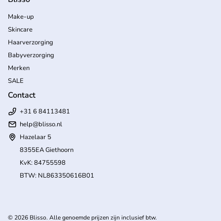
Make-up
Skincare
Haarverzorging
Babyverzorging
Merken
SALE
Contact
+31 6 84113481
help
@blisso.nl
Hazelaar 5
8355EA Giethoorn
KvK: 84755598
BTW: NL863350616B01
(l
© 2026
Blisso
. Alle genoemde prijzen zijn inclusief btw.