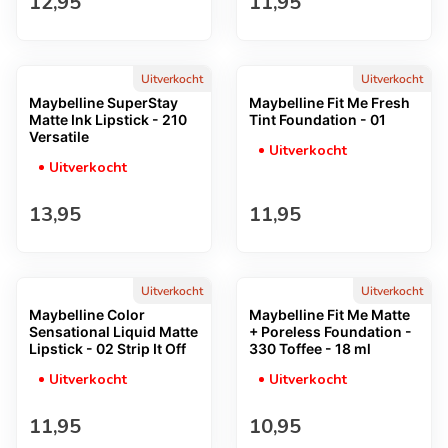
Normale prijs
Normale prijs
12,95
11,95
Uitverkocht
Uitverkocht
Maybelline SuperStay
Maybelline Fit Me Fresh
Matte Ink Lipstick - 210
Tint Foundation - 01
Versatile
Uitverkocht
Uitverkocht
Normale prijs
Normale prijs
13,95
11,95
Uitverkocht
Uitverkocht
Maybelline Color
Maybelline Fit Me Matte
Sensational Liquid Matte
+ Poreless Foundation -
Lipstick - 02 Strip It Off
330 Toffee - 18 ml
Uitverkocht
Uitverkocht
Normale prijs
Normale prijs
11,95
10,95