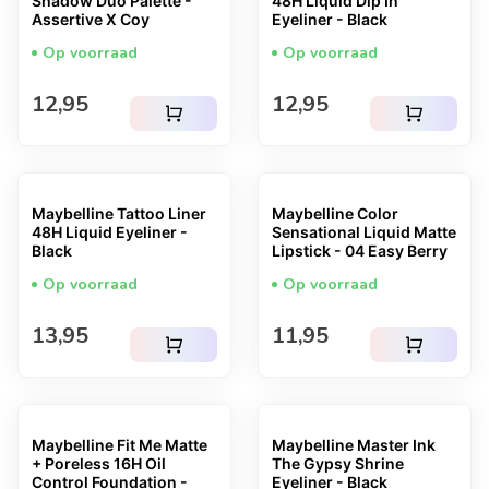
Shadow Duo Palette -
48H Liquid Dip In
Assertive X Coy
Eyeliner - Black
Op voorraad
Op voorraad
Normale prijs
Normale prijs
12,95
12,95
shopping_cart
shopping_cart
Maybelline Tattoo Liner
Maybelline Color
48H Liquid Eyeliner -
Sensational Liquid Matte
Black
Lipstick - 04 Easy Berry
Op voorraad
Op voorraad
Normale prijs
Normale prijs
13,95
11,95
shopping_cart
shopping_cart
Maybelline Fit Me Matte
Maybelline Master Ink
+ Poreless 16H Oil
The Gypsy Shrine
Control Foundation -
Eyeliner - Black