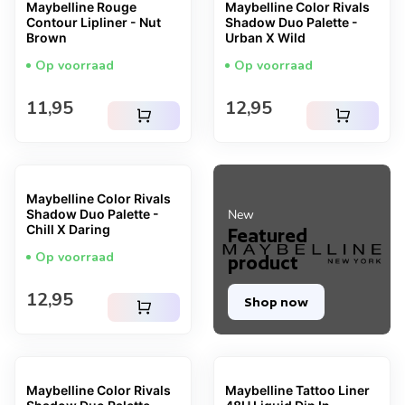
Maybelline Rouge
Maybelline Color Rivals
Contour Lipliner - Nut
Shadow Duo Palette -
Brown
Urban X Wild
Op voorraad
Op voorraad
Normale prijs
Normale prijs
11,95
12,95
shopping_cart
shopping_cart
Maybelline Color Rivals
Shadow Duo Palette -
New
Chill X Daring
Featured
Op voorraad
product
Normale prijs
12,95
Shop now
shopping_cart
Maybelline Color Rivals
Maybelline Tattoo Liner