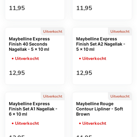
Normale prijs
Normale prijs
11,95
11,95
Uitverkocht
Uitverkocht
Maybelline Express
Maybelline Express
Finish 40 Seconds
Finish Set A2 Nagellak -
Nagellak - 5 x 10 ml
5 x 10 ml
Uitverkocht
Uitverkocht
Normale prijs
Normale prijs
12,95
12,95
Uitverkocht
Uitverkocht
Maybelline Express
Maybelline Rouge
Finish Set A1 Nagellak -
Contour Lipliner - Soft
6 x 10 ml
Brown
Uitverkocht
Uitverkocht