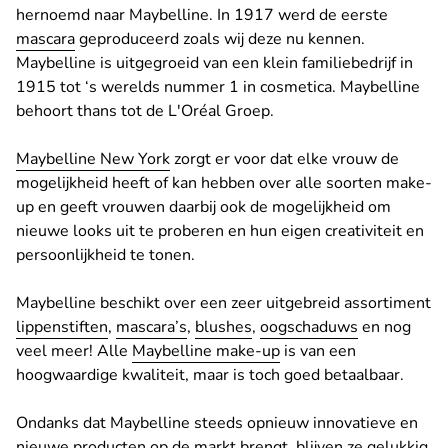
hernoemd naar Maybelline. In 1917 werd de eerste
mascara
geproduceerd zoals wij deze nu kennen.
Maybelline is uitgegroeid van een klein familiebedrijf in
1915 tot ‘s werelds nummer 1 in cosmetica. Maybelline
behoort thans tot de L'Oréal Groep.
Maybelline New York
zorgt er voor dat elke vrouw de
mogelijkheid heeft of kan hebben over alle soorten make-
up en geeft vrouwen daarbij ook de mogelijkheid om
nieuwe looks uit te proberen en hun eigen creativiteit en
persoonlijkheid te tonen.
Maybelline beschikt over een zeer uitgebreid assortiment
lippenstiften
,
mascara’s
,
blushes
,
oogschaduws
en nog
veel meer! Alle
Maybelline make-up
is van een
hoogwaardige kwaliteit, maar is toch goed betaalbaar.
Ondanks dat Maybelline steeds opnieuw innovatieve en
nieuwe producten op de markt brengt, blijven ze gelukkig