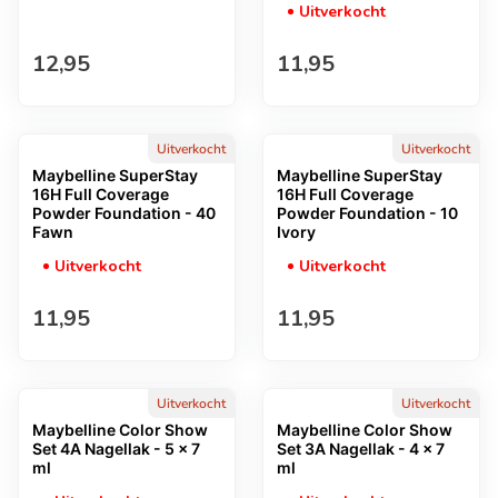
Uitverkocht
Normale prijs
Normale prijs
12,95
11,95
Uitverkocht
Uitverkocht
Maybelline SuperStay
Maybelline SuperStay
16H Full Coverage
16H Full Coverage
Powder Foundation - 40
Powder Foundation - 10
Fawn
Ivory
Uitverkocht
Uitverkocht
Normale prijs
Normale prijs
11,95
11,95
Uitverkocht
Uitverkocht
Maybelline Color Show
Maybelline Color Show
Set 4A Nagellak - 5 x 7
Set 3A Nagellak - 4 x 7
ml
ml