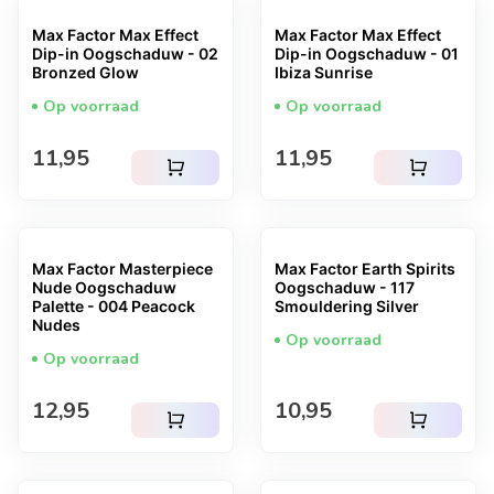
Max Factor Max Effect
Max Factor Max Effect
Dip-in Oogschaduw - 02
Dip-in Oogschaduw - 01
Bronzed Glow
Ibiza Sunrise
Op voorraad
Op voorraad
Normale prijs
Normale prijs
11,95
11,95
shopping_cart
shopping_cart
Max Factor Masterpiece
Max Factor Earth Spirits
Nude Oogschaduw
Oogschaduw - 117
Palette - 004 Peacock
Smouldering Silver
Nudes
Op voorraad
Op voorraad
Normale prijs
Normale prijs
12,95
10,95
shopping_cart
shopping_cart