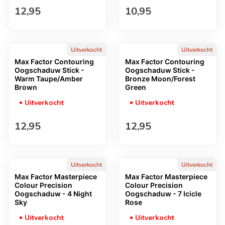
Normale prijs
Normale prijs
12,95
10,95
Uitverkocht
Uitverkocht
Max Factor Contouring
Max Factor Contouring
Oogschaduw Stick -
Oogschaduw Stick -
Warm Taupe/Amber
Bronze Moon/Forest
Brown
Green
Uitverkocht
Uitverkocht
Normale prijs
Normale prijs
12,95
12,95
Uitverkocht
Uitverkocht
Max Factor Masterpiece
Max Factor Masterpiece
Colour Precision
Colour Precision
Oogschaduw - 4 Night
Oogschaduw - 7 Icicle
Sky
Rose
Uitverkocht
Uitverkocht