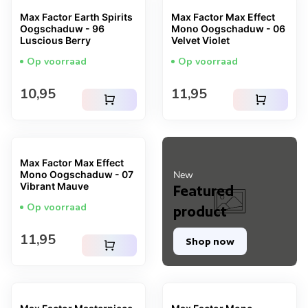
Max Factor Earth Spirits
Max Factor Max Effect
Oogschaduw - 96
Mono Oogschaduw - 06
Luscious Berry
Velvet Violet
Op voorraad
Op voorraad
Normale prijs
Normale prijs
10,95
11,95
shopping_cart
shopping_cart
Max Factor Max Effect
Mono Oogschaduw - 07
New
Vibrant Mauve
Featured
Op voorraad
product
Normale prijs
11,95
Shop now
shopping_cart