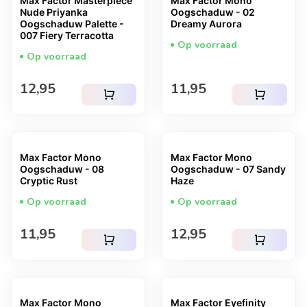
Max Factor Masterpiece
Max Factor Mono
Nude Priyanka
Oogschaduw - 02
Oogschaduw Palette -
Dreamy Aurora
007 Fiery Terracotta
Op voorraad
Op voorraad
Normale prijs
Normale prijs
12,95
11,95
shopping_cart
shopping_cart
Max Factor Mono
Max Factor Mono
Oogschaduw - 08
Oogschaduw - 07 Sandy
Cryptic Rust
Haze
Op voorraad
Op voorraad
Normale prijs
Normale prijs
11,95
12,95
shopping_cart
shopping_cart
Max Factor Mono
Max Factor Eyefinity