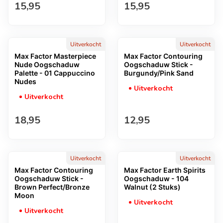
Normale prijs
Normale prijs
15,95
15,95
Uitverkocht
Uitverkocht
Max Factor Masterpiece
Max Factor Contouring
Nude Oogschaduw
Oogschaduw Stick -
Palette - 01 Cappuccino
Burgundy/Pink Sand
Nudes
Uitverkocht
Uitverkocht
Normale prijs
Normale prijs
18,95
12,95
Uitverkocht
Uitverkocht
Max Factor Contouring
Max Factor Earth Spirits
Oogschaduw Stick -
Oogschaduw - 104
Brown Perfect/Bronze
Walnut (2 Stuks)
Moon
Uitverkocht
Uitverkocht