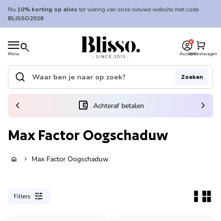
Overslaan naar inhoud
Nu
10% korting op alles
ter viering van onze nieuwe website met code
BLISSO2026
0
Home
shopping_cart
search
Menu
Account
Winkelwagen
Home
search
Zoeken
Zoek op"
(link opent in nieuw tabblad/venster)
chevron_left
account_balance_wallet
chevron_right
Achteraf betalen
Max Factor Oogschaduw
Max Factor Oogschaduw
home
chevron_right
tune
Filters