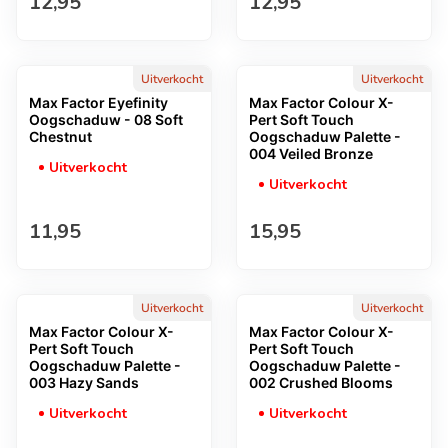
Normale prijs
Normale prijs
12,95
12,95
Uitverkocht
Uitverkocht
Max Factor Eyefinity
Max Factor Colour X-
Oogschaduw - 08 Soft
Pert Soft Touch
Chestnut
Oogschaduw Palette -
004 Veiled Bronze
Uitverkocht
Uitverkocht
Normale prijs
Normale prijs
11,95
15,95
Uitverkocht
Uitverkocht
Max Factor Colour X-
Max Factor Colour X-
Pert Soft Touch
Pert Soft Touch
Oogschaduw Palette -
Oogschaduw Palette -
003 Hazy Sands
002 Crushed Blooms
Uitverkocht
Uitverkocht