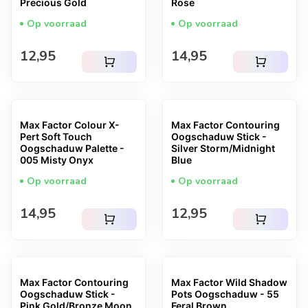
Precious Gold
Rose
Op voorraad
Op voorraad
Normale prijs
Normale prijs
12,95
14,95
shopping_cart
shopping_cart
Max Factor Colour X-
Max Factor Contouring
Pert Soft Touch
Oogschaduw Stick -
Oogschaduw Palette -
Silver Storm/Midnight
005 Misty Onyx
Blue
Op voorraad
Op voorraad
Normale prijs
Normale prijs
14,95
12,95
shopping_cart
shopping_cart
Max Factor Contouring
Max Factor Wild Shadow
Oogschaduw Stick -
Pots Oogschaduw - 55
Pink Gold/Bronze Moon
Feral Brown