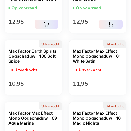
Op voorraad
Op voorraad
Normale prijs
Normale prijs
12,95
12,95
shopping_cart
shopping_cart
Uitverkocht
Uitverkocht
Max Factor Earth Spirits
Max Factor Max Effect
Oogschaduw - 106 Soft
Mono Oogschaduw - 01
Spice
White Satin
Uitverkocht
Uitverkocht
Normale prijs
Normale prijs
10,95
11,95
Uitverkocht
Uitverkocht
Max Factor Max Effect
Max Factor Max Effect
Mono Oogschaduw - 09
Mono Oogschaduw - 10
Aqua Marine
Magic Nights