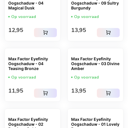
Oogschaduw - 04
Oogschaduw - 09 Sultry
Magical Dusk
Burgundy
Op voorraad
Op voorraad
Normale prijs
Normale prijs
12,95
13,95
shopping_cart
shopping_cart
Max Factor Eyefinity
Max Factor Eyefinity
Oogschaduw - 04
Oogschaduw - 03 Divine
Teasing Bronze
Amber
Op voorraad
Op voorraad
Normale prijs
Normale prijs
11,95
13,95
shopping_cart
shopping_cart
Max Factor Eyefinity
Max Factor Eyefinity
Oogschaduw - 02
Oogschaduw - 01 Lovely