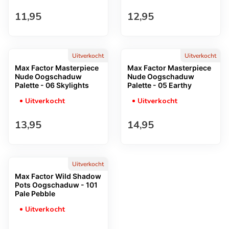
Normale prijs
Normale prijs
11,95
12,95
Uitverkocht
Uitverkocht
Max Factor Masterpiece
Max Factor Masterpiece
Nude Oogschaduw
Nude Oogschaduw
Palette - 06 Skylights
Palette - 05 Earthy
Uitverkocht
Uitverkocht
Normale prijs
Normale prijs
13,95
14,95
Uitverkocht
Max Factor Wild Shadow
Pots Oogschaduw - 101
Pale Pebble
Uitverkocht