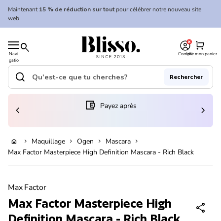
Skip to content
Maintenant
15 % de réduction sur tout
pour célébrer notre nouveau site
web
0
Accueil
shopping_cart
search
Navi
Compte
Voir mon panier
gatio
Accueil
n
mobil
search
Rechercher
e
Recherche"
(le lien s'ouvre dans un nouvel onglet/fenêtre)
account_balance_wallet
Payez après
chevron_left
chevron_right
Ajouter au panier
Maquillage
Ogen
Mascara
home
chevron_right
chevron_right
chevron_right
chevron_right
Max Factor Masterpiece High Definition Mascara - Rich Black
Zoom avant
Max Factor
Max Factor Masterpiece High
share
Definition Mascara - Rich Black