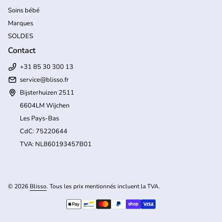
Soins bébé
Marques
SOLDES
Contact
+31 85 30 300 13
service@blisso.fr
Bijsterhuizen 2511
6604LM Wijchen
Les Pays-Bas
CdC: 75220644
TVA: NL860193457B01
(l
© 2026
Blisso
. Tous les prix mentionnés incluent la TVA.
Modes de paiement