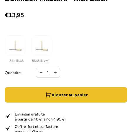
Prix normal
€13,95
Rich Black
Black Brown
Diminuer la quantité pour
Augmenter la quantité pour
remove
add
Quantité:
Ajouter au panier
verified
Livraison gratuite
à partir de 40 € (sinon 4,95 €)
verified
Coffre-fort et sur facture
payer via Klarna