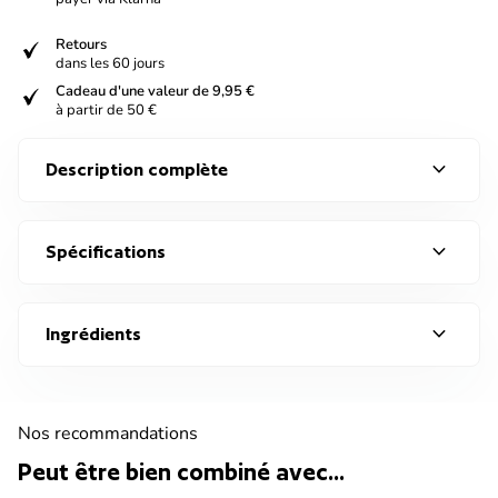
verified
Retours
dans les 60 jours
verified
Cadeau d'une valeur de 9,95 €
à partir de 50 €
expand_more
Description complète
expand_more
Spécifications
expand_more
Ingrédients
Nos recommandations
Peut être bien combiné avec...