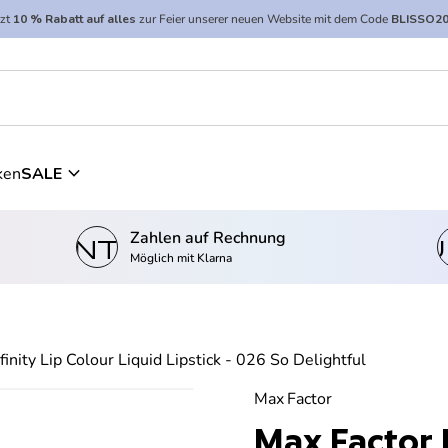
tzt
10 % Rabatt auf alles
zur Feier unserer neuen Website mit dem Code
BLISSO2
expand_more
ken
SALE
Zahlen auf Rechnung
kontostand_wallet
einkau
Möglich mit Klarna
finity Lip Colour Liquid Lipstick - 026 So Delightful
Max Factor
Max Factor L