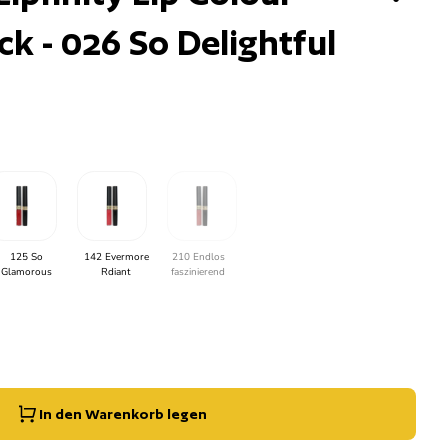
ick - 026 So Delightful
125 So
142 Evermore
210 Endlos
Glamorous
Rdiant
faszinierend
g der Menge für
e erhöhen für
In den Warenkorb legen