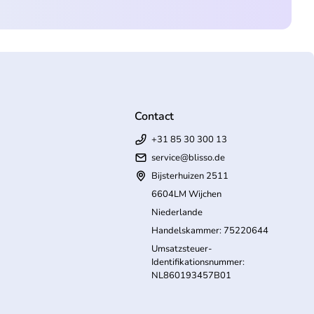
Contact
+31 85 30 300 13
service@blisso.de
Bijsterhuizen 2511
6604LM Wijchen
Niederlande
Handelskammer: 75220644
Umsatzsteuer-
Identifikationsnummer:
NL860193457B01