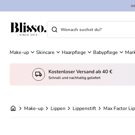
Zum Inhalt springen
n
Je
K
W
o
ar
search
shopping_cart
Startseite
n
en
Startseite
search
t
ko
Suche"
o
rb
an
expand_more
expand_more
expand_more
expand_more
Make-up
Skincare
Haarpflege
Babypflege
Mar
se
he
n
Kostenloser Versand ab 40 €
local_shipping
konto_
Schnell und nachhaltig geliefert
home
chevron_right
chevron_right
chevron_right
chevron_right
Make-up
Lippen
Lippenstift
Max Factor Lip
Vergrößern