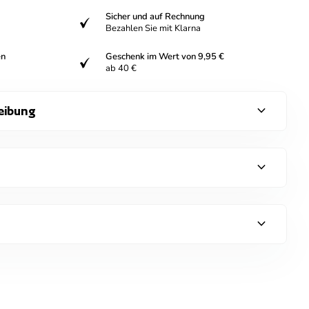
Sicher und auf Rechnung
verifiziert
Bezahlen Sie mit Klarna
en
Geschenk im Wert von 9,95 €
verifiziert
ab 40 €
expand_more
eibung
expand_more
expand_more