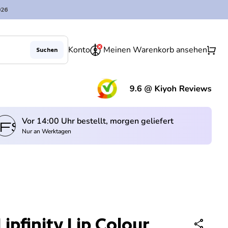
026
0
shopping_cart
Konto
Meinen Warenkorb ansehen
Suchen
(Lin
Vor 14:00 Uhr bestellt, morgen geliefert
fswagen
Nur an Werktagen
ipfinity Lip Colour
share