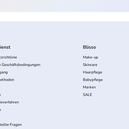
ienst
Blisso
zrichtlinie
Make-up
e Geschäftsbedingungen
Skincare
rgang
Haarpflege
ethoden
Babypflege
Marken
n
SALE
everfahren
o
tellte Fragen