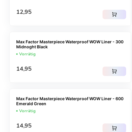
Regulärer Preis
12,95
shopping_cart
Max Factor Masterpiece Waterproof WOW Liner - 300
Midnoght Black
Vorrätig
Regulärer Preis
14,95
shopping_cart
Max Factor Masterpiece Waterproof WOW Liner - 600
Emerald Green
Vorrätig
Regulärer Preis
14,95
shopping_cart