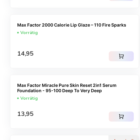
Max Factor 2000 Calorie Lip Glaze – 110 Fire Sparks
Vorrätig
Regulärer Preis
14,95
shopping_cart
Max Factor Miracle Pure Skin Reset 2in1 Serum
Foundation - 95-100 Deep To Very Deep
Vorrätig
Regulärer Preis
13,95
shopping_cart