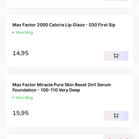
Max Factor 2000 Calorie Lip Glaze - 030 First Sip
Vorrätig
Regulärer Preis
14,95
shopping_cart
Max Factor Miracle Pure Skin Reset 2in1 Serum
Foundation - 100-110 Very Deep
Vorrätig
Regulärer Preis
15,95
shopping_cart