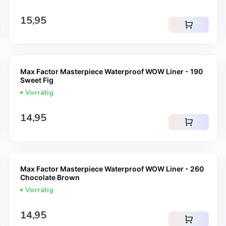
Regulärer Preis
15,95
shopping_cart
Max Factor Masterpiece Waterproof WOW Liner - 190
Sweet Fig
Vorrätig
Regulärer Preis
14,95
shopping_cart
Max Factor Masterpiece Waterproof WOW Liner - 260
Chocolate Brown
Vorrätig
Regulärer Preis
14,95
shopping_cart