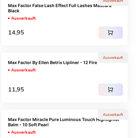
Ausverkauft
Max Factor False Lash Effect Full Lashes Mascara -
Black
Ausverkauft
Regulärer Preis
14,95
shopping_cart
Ausverkauft
Max Factor By Ellen Betrix Lipliner - 12 Fire
Ausverkauft
Regulärer Preis
11,95
shopping_cart
Ausverkauft
Max Factor Miracle Pure Luminous Touch Highlighter
Balm - 10 Soft Pearl
Ausverkauft