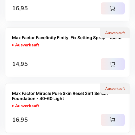
Regulärer Preis
16,95
shopping_cart
Ausverkauft
Max Factor Facefinity Finity-Fix Setting Spray - 100 ml
Ausverkauft
Regulärer Preis
14,95
shopping_cart
Ausverkauft
Max Factor Miracle Pure Skin Reset 2in1 Serum
Foundation - 40-60 Light
Ausverkauft
Regulärer Preis
16,95
shopping_cart