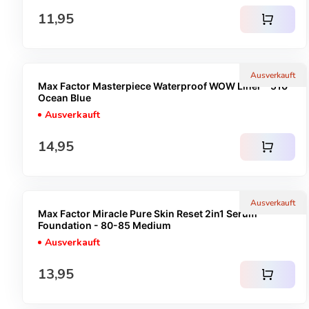
Regulärer Preis
11,95
shopping_cart
Ausverkauft
Max Factor Masterpiece Waterproof WOW Liner - 510
Ocean Blue
Ausverkauft
Regulärer Preis
14,95
shopping_cart
Ausverkauft
Max Factor Miracle Pure Skin Reset 2in1 Serum
Foundation - 80-85 Medium
Ausverkauft
Regulärer Preis
13,95
shopping_cart