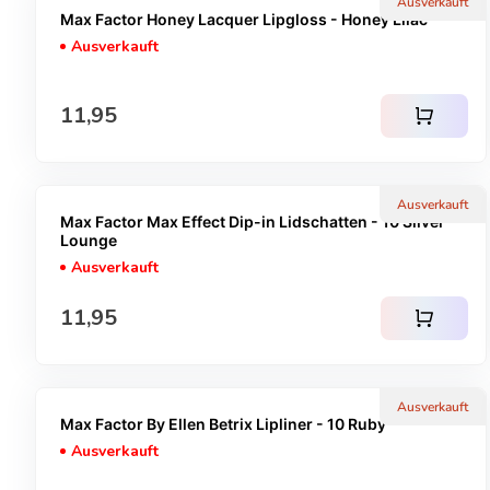
Ausverkauft
Max Factor Honey Lacquer Lipgloss - Honey Lilac
Ausverkauft
Regulärer Preis
11,95
shopping_cart
Ausverkauft
Max Factor Max Effect Dip-in Lidschatten - 10 Silver
Lounge
Ausverkauft
Regulärer Preis
11,95
shopping_cart
Ausverkauft
Max Factor By Ellen Betrix Lipliner - 10 Ruby
Ausverkauft