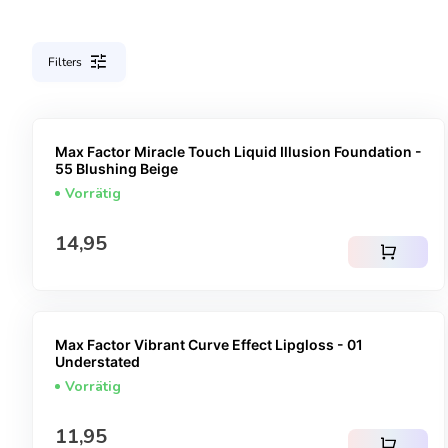
tune
Filters
Max Factor Miracle Touch Liquid Illusion Foundation -
55 Blushing Beige
Vorrätig
Regulärer Preis
14,95
shopping_cart
Max Factor Vibrant Curve Effect Lipgloss - 01
Understated
Vorrätig
Regulärer Preis
11,95
shopping_cart