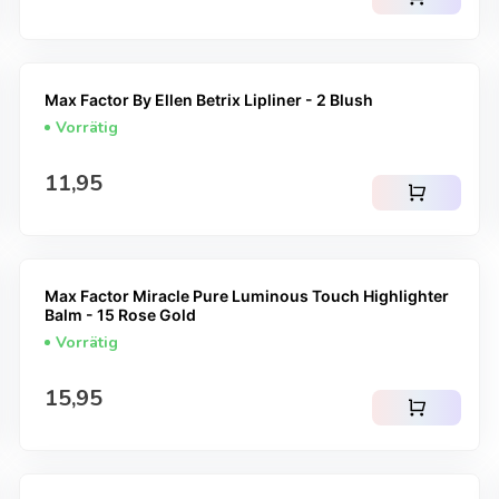
Max Factor By Ellen Betrix Lipliner - 2 Blush
Vorrätig
Regulärer Preis
11,95
shopping_cart
Max Factor Miracle Pure Luminous Touch Highlighter
Balm - 15 Rose Gold
Vorrätig
Regulärer Preis
15,95
shopping_cart