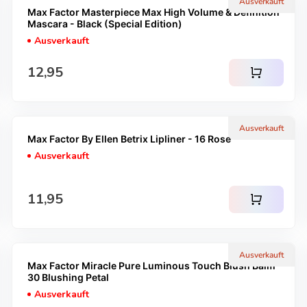
Ausverkauft
Max Factor Masterpiece Max High Volume & Definition
Mascara - Black (Special Edition)
Ausverkauft
Regulärer Preis
12,95
shopping_cart
Ausverkauft
Max Factor By Ellen Betrix Lipliner - 16 Rose
Ausverkauft
Regulärer Preis
11,95
shopping_cart
Ausverkauft
Max Factor Miracle Pure Luminous Touch Blush Balm -
30 Blushing Petal
Ausverkauft