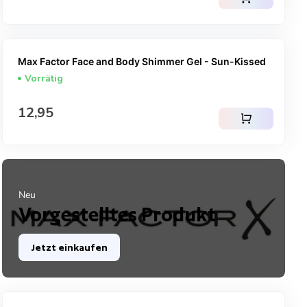
Max Factor Face and Body Shimmer Gel - Sun-Kissed
Vorrätig
Regulärer Preis
12,95
shopping_cart
Neu
Vorgestelltes Produkt
Jetzt einkaufen