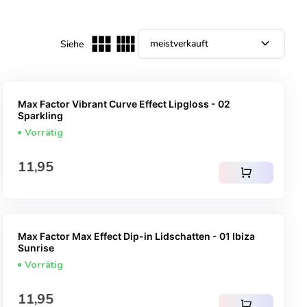
expand_more
Siehe
Max Factor Vibrant Curve Effect Lipgloss - 02
Sparkling
Vorrätig
Regulärer Preis
11,95
shopping_cart
Max Factor Max Effect Dip-in Lidschatten - 01 Ibiza
Sunrise
Vorrätig
Regulärer Preis
11,95
shopping_cart