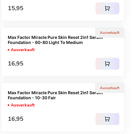
Regulärer Preis
15,95
shopping_cart
Ausverkauft
Max Factor Miracle Pure Skin Reset 2in1 Serum
Foundation - 60-80 Light To Medium
Ausverkauft
Regulärer Preis
16,95
shopping_cart
Ausverkauft
Max Factor Miracle Pure Skin Reset 2in1 Serum
Foundation - 10-30 Fair
Ausverkauft
Regulärer Preis
16,95
shopping_cart