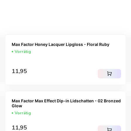
Max Factor Honey Lacquer Lipgloss - Floral Ruby
Vorrätig
Regulärer Preis
11,95
shopping_cart
Max Factor Max Effect Dip-in Lidschatten - 02 Bronzed
Glow
Vorrätig
Regulärer Preis
11,95
shopping_cart