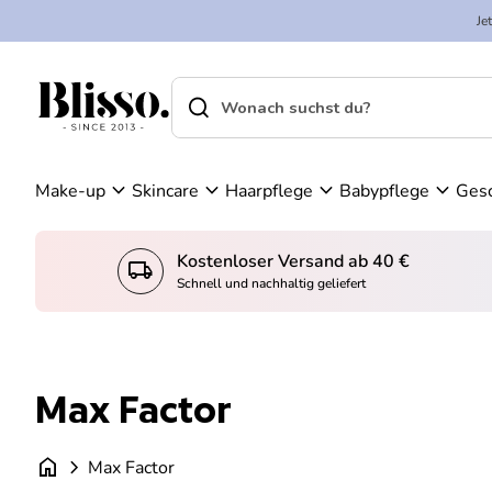
Zum Inhalt springen
n
Je
K
W
o
ar
search
shopping_cart
Startseite
n
en
Startseite
search
t
ko
Suche"
o
rb
an
expand_more
expand_more
expand_more
expand_more
Make-up
Skincare
Haarpflege
Babypflege
Ges
se
he
n
Kostenloser Versand ab 40 €
local_shipping
konto_
Schnell und nachhaltig geliefert
Max Factor
home
chevron_right
Max Factor