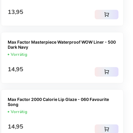
Regulärer Preis
13,95
shopping_cart
Max Factor Masterpiece Waterproof WOW Liner - 500
Dark Navy
Vorrätig
Regulärer Preis
14,95
shopping_cart
Max Factor 2000 Calorie Lip Glaze - 060 Favourite
Song
Vorrätig
Regulärer Preis
14,95
shopping_cart