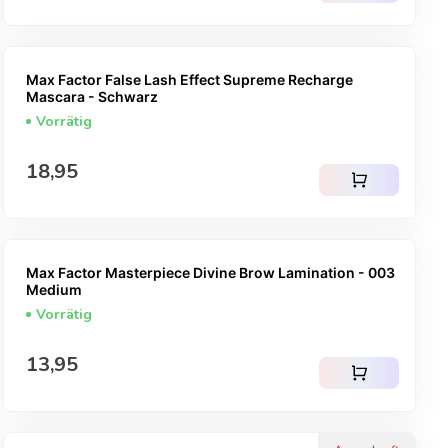
Max Factor False Lash Effect Supreme Recharge
Mascara - Schwarz
Vorrätig
Regulärer Preis
18,95
shopping_cart
Max Factor Masterpiece Divine Brow Lamination - 003
Medium
Vorrätig
Regulärer Preis
13,95
shopping_cart