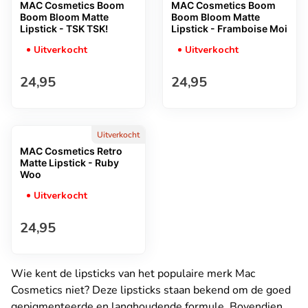
MAC Cosmetics Boom
MAC Cosmetics Boom
Boom Bloom Matte
Boom Bloom Matte
Lipstick - TSK TSK!
Lipstick - Framboise Moi
Uitverkocht
Uitverkocht
Normale prijs
Normale prijs
24,95
24,95
Uitverkocht
MAC Cosmetics Retro
Matte Lipstick - Ruby
Woo
Uitverkocht
Normale prijs
24,95
Wie kent de lipsticks van het populaire merk Mac
Cosmetics niet? Deze lipsticks staan bekend om de goed
gepigmenteerde en langhoudende formule. Bovendien