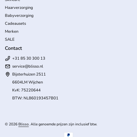
Haarverzorging
Babyverzorging
Cadeausets
Merken
SALE
Contact
+31 85 30 300 13
service@blisso.nl
Bijsterhuizen 2511
6604LM Wijchen
KvK: 75220644
BTW: NL860193457B01
(l
© 2026
Blisso
. Alle genoemde prijzen zijn inclusief btw.
Betaalmethoden