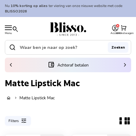
Overslaan naar inhoud
Nu
10% korting op alles
ter viering van onze nieuwe website met code
BLISSO2026
0
Home
shopping_cart
search
Menu
Account
Winkelwagen
Home
search
Zoeken
Zoek op"
(link opent in nieuw tabblad/venster)
chevron_left
account_balance_wallet
chevron_right
Achteraf betalen
Matte Lipstick Mac
Matte Lipstick Mac
home
chevron_right
tune
Filters