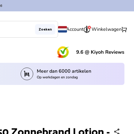
6
0
shopping_cart
Account
Winkelwagen
Zoeken
Hoeveelheid verlagen voor
Verhoog de hoeveelheid voor
Uitverkocht
remove
add
(lin
Meer dan 6000 artikelen
trolley
Op werkdagen en zondag
50 Zonnebrand Lotion -
share