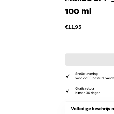
100 ml
Normale prijs
€11,95
Snelle levering
verified
voor 22:00 besteld, vand
Gratis retour
verified
binnen 30 dagen
Volledige beschrijvi