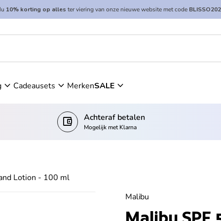
Nu
10% korting op alles
ter viering van onze nieuwe website met code
BLISSO202
0 ml
expand_more
expand_more
expand_more
g
Cadeausets
Merken
SALE
Achteraf betalen
account_balance_wallet
Mogelijk met Klarna
nd Lotion - 100 ml
Malibu
Malibu SPF 