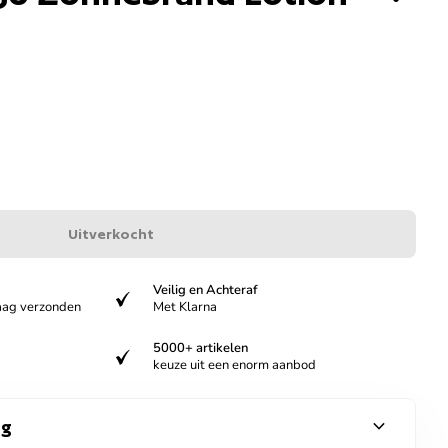
Uitverkocht
Veilig en Achteraf
verified
aag verzonden
Met Klarna
5000+ artikelen
verified
keuze uit een enorm aanbod
expand_more
ng