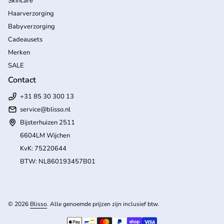
Skincare
Haarverzorging
Babyverzorging
Cadeausets
Merken
SALE
Contact
+31 85 30 300 13
service@blisso.nl
Bijsterhuizen 2511
6604LM Wijchen
KvK: 75220644
BTW: NL860193457B01
(l
© 2026
Blisso
. Alle genoemde prijzen zijn inclusief btw.
Betaalmethoden