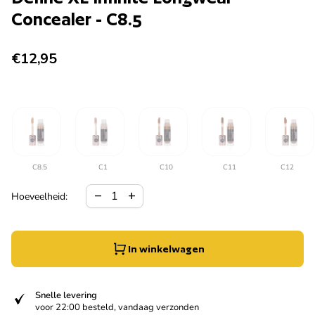
Concealer - C8.5
Normale prijs
€12,95
C8.5
C1
C10
C11
C12
Hoeveelheid verlagen voor
Verhoog de hoeveelheid voor
remove
add
Hoeveelheid:
In winkelwagen
verified
Snelle levering
voor 22:00 besteld, vandaag verzonden