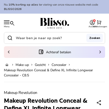
Overslaan naar inhoud
Nu
10% korting op alles
ter viering van onze nieuwe website met code
BLISSO2026
0
Home
shopping_cart
search
Menu
Account
Winkelwagen
Home
search
Zoeken
Zoek op"
(link opent in nieuw tabblad/venster)
chevron_left
account_balance_wallet
chevron_right
Achteraf betalen
Make-up
Gezicht
Concealer
home
chevron_right
chevron_right
chevron_right
chevron_right
In winkelwagen
Makeup Revolution Conceal & Define XL Infinite Longwear
Concealer - C8.5
Zoom in
Makeup Revolution
Makeup Revolution Conceal &
share
Define XL Infinite Longwear