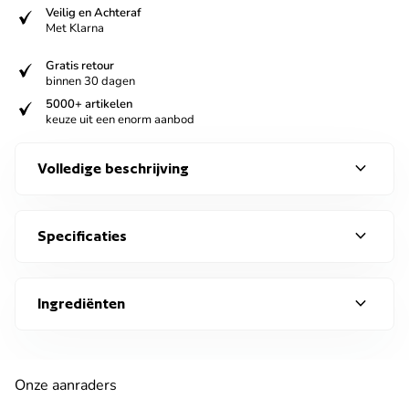
verified
Veilig en Achteraf
Met Klarna
verified
Gratis retour
binnen 30 dagen
verified
5000+ artikelen
keuze uit een enorm aanbod
expand_more
Volledige beschrijving
expand_more
Specificaties
expand_more
Ingrediënten
Onze aanraders