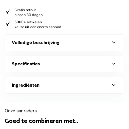
verified
Gratis retour
binnen 30 dagen
verified
5000+ artikelen
keuze uit een enorm aanbod
expand_more
Volledige beschrijving
expand_more
Specificaties
expand_more
Ingrediënten
Onze aanraders
Goed te combineren met..