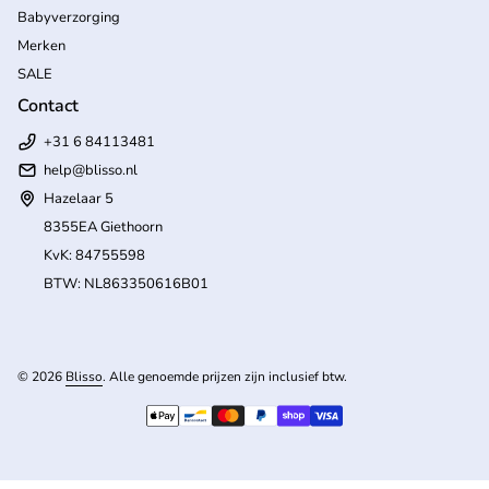
Babyverzorging
Merken
SALE
Contact
+31 6 84113481
help
@blisso.nl
Hazelaar 5
8355EA Giethoorn
KvK: 84755598
BTW: NL863350616B01
(l
© 2026
Blisso
. Alle genoemde prijzen zijn inclusief btw.
Betaalmethoden