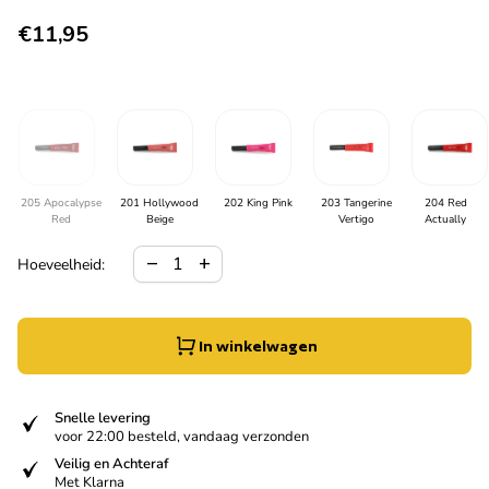
Normale prijs
€11,95
205 Apocalypse
201 Hollywood
202 King Pink
203 Tangerine
204 Red
Red
Beige
Vertigo
Actually
Hoeveelheid verlagen voor
Verhoog de hoeveelheid voor
remove
add
Hoeveelheid:
In winkelwagen
verified
Snelle levering
voor 22:00 besteld, vandaag verzonden
verified
Veilig en Achteraf
Met Klarna