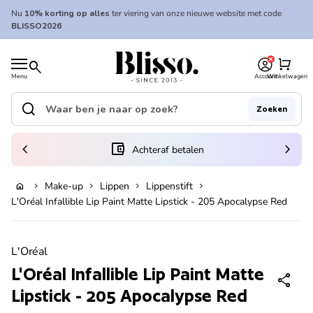
Overslaan naar inhoud
Nu
10% korting op alles
ter viering van onze nieuwe website met code
BLISSO2026
0
Home
shopping_cart
search
Menu
Account
Winkelwagen
Home
search
Zoeken
Zoek op"
(link opent in nieuw tabblad/venster)
chevron_left
account_balance_wallet
chevron_right
Achteraf betalen
Make-up
Lippen
Lippenstift
home
chevron_right
chevron_right
chevron_right
chevron_right
In winkelwagen
L'Oréal Infallible Lip Paint Matte Lipstick - 205 Apocalypse Red
Zoom in
L'Oréal
L'Oréal Infallible Lip Paint Matte
share
Lipstick - 205 Apocalypse Red