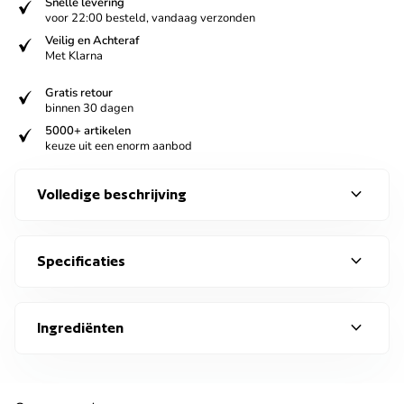
verified
Snelle levering
voor 22:00 besteld, vandaag verzonden
verified
Veilig en Achteraf
Met Klarna
verified
Gratis retour
binnen 30 dagen
verified
5000+ artikelen
keuze uit een enorm aanbod
expand_more
Volledige beschrijving
expand_more
Specificaties
expand_more
Ingrediënten