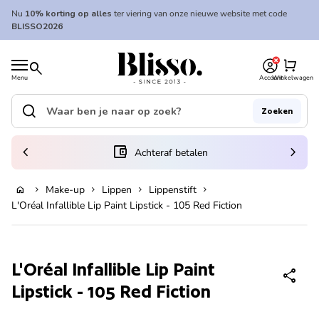
Overslaan naar inhoud
Nu
10% korting op alles
ter viering van onze nieuwe website met code
BLISSO2026
0
Home
shopping_cart
search
Menu
Account
Winkelwagen
Home
search
Zoeken
Zoek op"
(link opent in nieuw tabblad/venster)
chevron_left
account_balance_wallet
chevron_right
Achteraf betalen
Make-up
Lippen
Lippenstift
home
chevron_right
chevron_right
chevron_right
chevron_right
In winkelwagen
L'Oréal Infallible Lip Paint Lipstick - 105 Red Fiction
Zoom in
L'Oréal Infallible Lip Paint
share
Lipstick - 105 Red Fiction