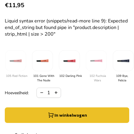
Normale prijs
€11,95
Liquid syntax error (snippets/read-more line 9): Expected
end_of_string but found pipe in "product.description |
strip_html | size > 200"
105 Red Fiction
101 Gone With
102 Darling Pink
102 Fuchsia
109 Bye,
The Nude
Wars
Felicia
Hoeveelheid verlagen voor
Verhoog de hoeveelheid voor
remove
add
Hoeveelheid:
In winkelwagen