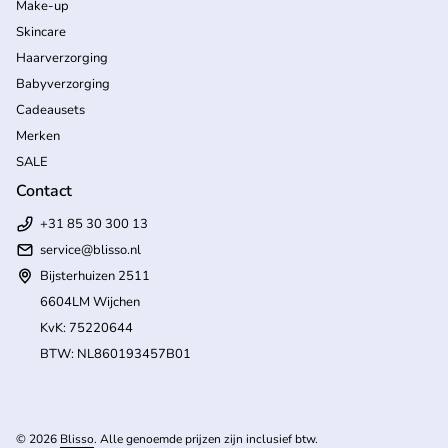
Make-up
Skincare
Haarverzorging
Babyverzorging
Cadeausets
Merken
SALE
Contact
+31 85 30 300 13
service@blisso.nl
Bijsterhuizen 2511
6604LM Wijchen
KvK: 75220644
BTW: NL860193457B01
(l
© 2026
Blisso
. Alle genoemde prijzen zijn inclusief btw.