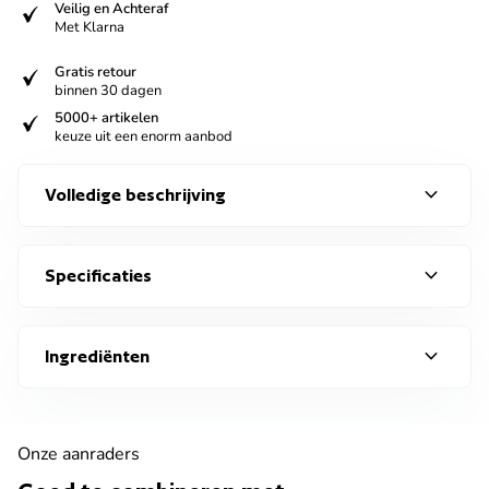
verified
Veilig en Achteraf
Met Klarna
verified
Gratis retour
binnen 30 dagen
verified
5000+ artikelen
keuze uit een enorm aanbod
expand_more
Volledige beschrijving
expand_more
Specificaties
expand_more
Ingrediënten
Onze aanraders