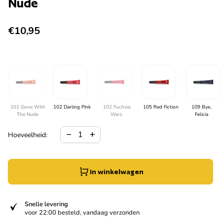
Nude
Normale prijs
€10,95
101 Gone With
102 Darling Pink
102 Fuchsia
105 Red Fiction
109 Bye,
The Nude
Wars
Felicia
Hoeveelheid verlagen voor
Verhoog de hoeveelheid voor
remove
add
Hoeveelheid:
In winkelwagen
verified
Snelle levering
voor 22:00 besteld, vandaag verzonden