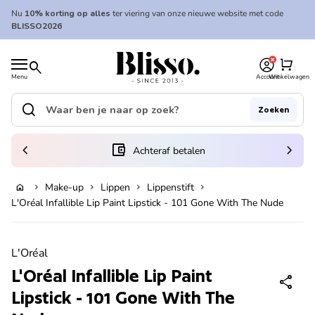
Overslaan naar inhoud
Nu
10% korting op alles
ter viering van onze nieuwe website met code
BLISSO2026
0
Home
shopping_cart
search
Menu
Account
Winkelwagen
Home
search
Zoeken
Zoek op"
(link opent in nieuw tabblad/venster)
chevron_left
account_balance_wallet
chevron_right
Achteraf betalen
Make-up
Lippen
Lippenstift
home
chevron_right
chevron_right
chevron_right
chevron_right
In winkelwagen
L'Oréal Infallible Lip Paint Lipstick - 101 Gone With The Nude
Zoom in
L'Oréal
L'Oréal Infallible Lip Paint
share
Lipstick - 101 Gone With The