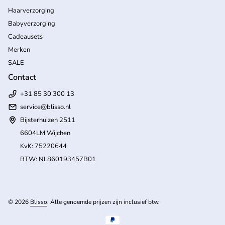
Haarverzorging
Babyverzorging
Cadeausets
Merken
SALE
Contact
+31 85 30 300 13
service@blisso.nl
Bijsterhuizen 2511
6604LM Wijchen
KvK: 75220644
BTW: NL860193457B01
(l
© 2026
Blisso
. Alle genoemde prijzen zijn inclusief btw.
Betaalmethoden