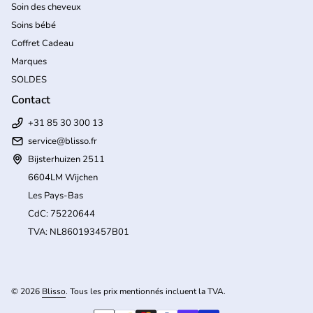
Soin des cheveux
Soins bébé
Coffret Cadeau
Marques
SOLDES
Contact
+31 85 30 300 13
service@blisso.fr
Bijsterhuizen 2511
6604LM Wijchen
Les Pays-Bas
CdC: 75220644
TVA: NL860193457B01
(l
© 2026
Blisso
. Tous les prix mentionnés incluent la TVA.