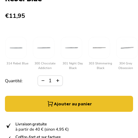
Prix normal
€11,95
314 Rebel Blue
300 Chocolate
301 Night Day
303 Shimmering
304 Grey
Addiction
Black
Black
Obsession
Diminuer la quantité pour
Augmenter la quantité pour
remove
add
Quantité:
Ajouter au panier
verified
Livraison gratuite
à partir de 40 € (sinon 4,95 €)
Coffre-fort et sur facture