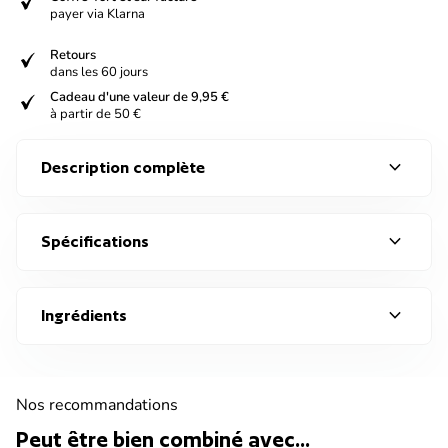
verified
payer via Klarna
verified
Retours
dans les 60 jours
verified
Cadeau d'une valeur de 9,95 €
à partir de 50 €
expand_more
Description complète
expand_more
Spécifications
expand_more
Ingrédients
Nos recommandations
Peut être bien combiné avec...