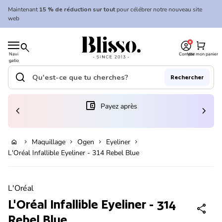
Skip to content
Maintenant
15 % de réduction sur tout
pour célébrer notre nouveau site
web
0
Accueil
shopping_cart
search
Navi
Compte
Voir mon panier
gatio
Accueil
n
mobil
search
Rechercher
e
Recherche"
(le lien s'ouvre dans un nouvel onglet/fenêtre)
account_balance_wallet
Payez après
chevron_left
chevron_right
Ajouter au panier
Maquillage
Ogen
Eyeliner
home
chevron_right
chevron_right
chevron_right
chevron_right
L'Oréal Infallible Eyeliner - 314 Rebel Blue
Zoom avant
L'Oréal
L'Oréal Infallible Eyeliner - 314
share
Rebel Blue