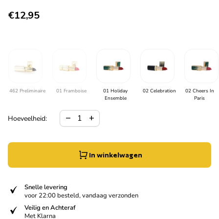
Normale prijs
€12,95
462 Preliminaire
01 Framboise
01 Holiday
02 Celebration
02 Cheers In
Ensemble
Paris
Hoeveelheid verlagen voor
Verhoog de hoeveelheid voor
remove
add
Hoeveelheid:
In winkelwagen
verified
Snelle levering
voor 22:00 besteld, vandaag verzonden
verified
Veilig en Achteraf
Met Klarna