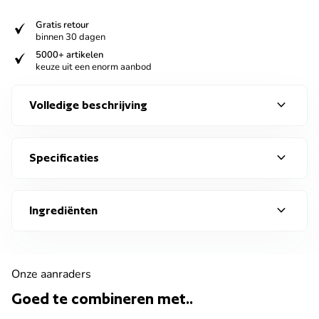
verified
Gratis retour
binnen 30 dagen
verified
5000+ artikelen
keuze uit een enorm aanbod
expand_more
Volledige beschrijving
expand_more
Specificaties
expand_more
Ingrediënten
Onze aanraders
Goed te combineren met..