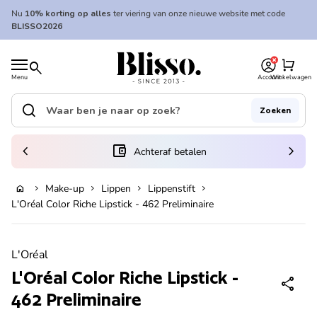
Overslaan naar inhoud
Nu
10% korting op alles
ter viering van onze nieuwe website met code
BLISSO2026
0
Home
shopping_cart
search
Menu
Account
Winkelwagen
Home
search
Zoeken
Zoek op"
(link opent in nieuw tabblad/venster)
chevron_left
account_balance_wallet
chevron_right
Achteraf betalen
Make-up
Lippen
Lippenstift
home
chevron_right
chevron_right
chevron_right
chevron_right
In winkelwagen
L'Oréal Color Riche Lipstick - 462 Preliminaire
Zoom in
L'Oréal
L'Oréal Color Riche Lipstick -
share
462 Preliminaire