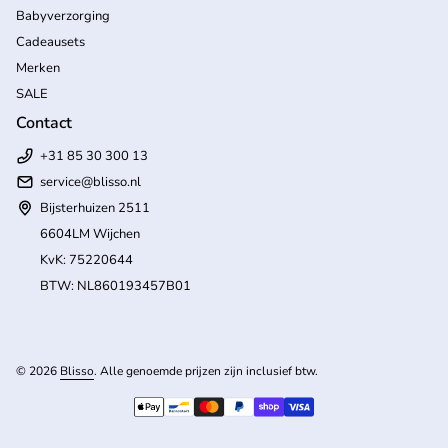
Babyverzorging
Cadeausets
Merken
SALE
Contact
+31 85 30 300 13
service@blisso.nl
Bijsterhuizen 2511
6604LM Wijchen
KvK: 75220644
BTW: NL860193457B01
(l
© 2026
Blisso
. Alle genoemde prijzen zijn inclusief btw.
Betaalmethoden