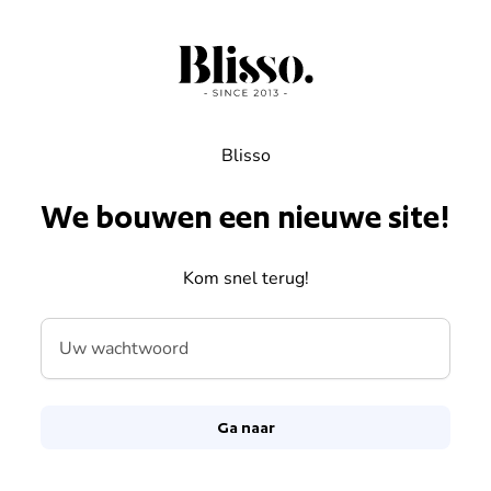
Overslaan naar inhoud
Blisso
We bouwen een nieuwe site!
Kom snel terug!
Uw wachtwoord
Ga naar