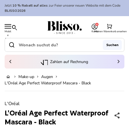
Zum Inhalt springen
Jetzt
10 % Rabatt auf alles
zur Feier unserer neuen Website mit dem Code
BLISSO2026
0
Startseite
shopping_cart
search
Mobil
Konto
Meinen Warenkorb ansehen
e
Startseite
Navi
gatio
search
Suchen
n
Suche"
(Link öffnet in neuem Tab/Fenster)
to_kontostand_wallet
chevron_left
eink
chevron_right
Zahlen auf Rechnung
Make-up
Augen
home
chevron_right
chevron_right
chevron_right
Ausverkauft
L'Oréal Age Perfect Waterproof Mascara - Black
Vergrößern
L'Oréal
L'Oréal Age Perfect Waterproof
share
Mascara - Black