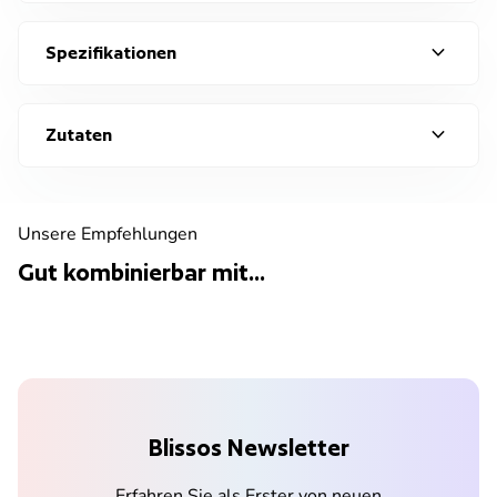
expand_more
Spezifikationen
expand_more
Zutaten
Unsere Empfehlungen
Gut kombinierbar mit...
Blissos Newsletter
Erfahren Sie als Erster von neuen