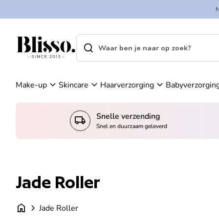
Overslaan naar inhoud
A
in
c
k
c
el
search
shopping_cart
Home
o
w
Home
search
u
a
Zoek op"
n
g
t
e
expand_more
expand_more
expand_more
Make-up
Skincare
Haarverzorging
Babyverzorgin
n
Snelle verzending
local_shipping
Snel en duurzaam geleverd
Jade Roller
home
chevron_right
Jade Roller