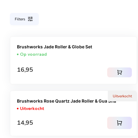
tune
Filters
Brushworks Jade Roller & Globe Set
Op voorraad
Normale prijs
16,95
shopping_cart
Uitverkocht
Brushworks Rose Quartz Jade Roller & Gua Sha
Uitverkocht
Normale prijs
14,95
shopping_cart