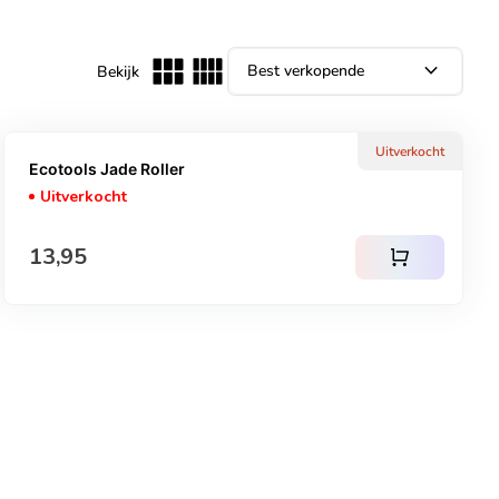
expand_more
Bekijk
Uitverkocht
Ecotools Jade Roller
Uitverkocht
Normale prijs
13,95
shopping_cart