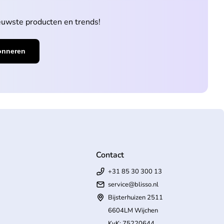
ieuwste producten en trends!
Contact
+31 85 30 300 13
service@blisso.nl
Bijsterhuizen 2511
6604LM Wijchen
KvK: 75220644