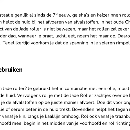
e
taat eigenlijk al sinds de 7
eeuw, geisha’s en keizerinnen rold
n helpt de huid bij het afvoeren van afvalstoffen. In het oude 
t van de Jade roller is niet bewezen, maar het rollen zal zek
der dag, wanneer je praat, lacht, eet, noem het maar op. Daarom
 Tegelijkertijd voorkom je dat de spanning in je spieren rimpe
ebruiken
 Jade roller? Je gebruikt het in combinatie met een olie, moist
e huid. Vervolgens rol je met de Jade Roller zachtjes over de hu
 je de afvalstoffen op de juiste manier afvoert. Doe dit voor o
lie of serum beter in de huid trekt. Bovendien helpt het tegen
er vanaf je kin, langs je kaaklijn omhoog. Rol ook vanaf je traan
oofd mee, begin in het midden van je voorhoofd en rol richtin