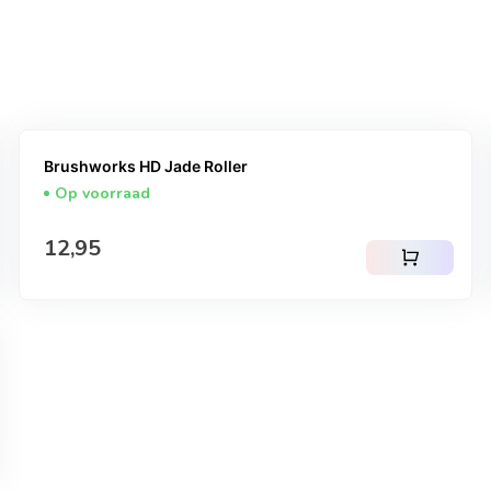
Brushworks HD Jade Roller
Op voorraad
Normale prijs
12,95
shopping_cart