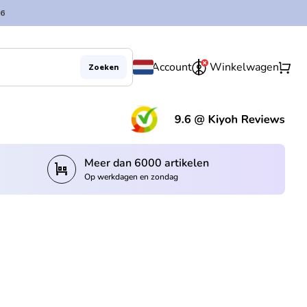
6
0
shopping_cart
Account
Winkelwagen
Zoeken
(lin
Meer dan 6000 artikelen
trolley
Op werkdagen en zondag