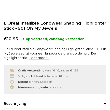
Babyverzorging
Wimperkrullers
L'Oréal Infallible Longwear Shaping Highlighter
Reiniging
Overige
Stick - 501 Oh My Jewels
Ontharen
€10,95
op voorraad, vandaag verzonden
De L'Oréal Infallible Longwear Shaping Highlighter Stick - 501 Oh
My Jewels zorgt voor een langdurige glans op de huid. De
highlighter stic
Lees meer...
Gratis verzending
vanaf €40, anders €4,95
Veilig en
Achteraf
betalen via Klarna
Retour
binnen 30 dagen
Nieuwe
en
originele
producten
Beschrijving