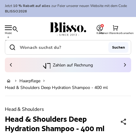
Zum Inhalt springen
Jetzt
10 % Rabatt auf alles
zur Feier unserer neuen Website mit dem Code
BLISSO2026
0
Startseite
shopping_cart
search
Mobil
Konto
Meinen Warenkorb ansehen
e
Startseite
Navi
gatio
search
Suchen
n
Suche"
(Link öffnet in neuem Tab/Fenster)
to_kontostand_wallet
chevron_left
eink
chevron_right
Zahlen auf Rechnung
Haarpflege
home
chevron_right
chevron_right
Ausverkauft
Head & Shoulders Deep Hydration Shampoo - 400 ml
Vergrößern
Head & Shoulders
Head & Shoulders Deep
share
Hydration Shampoo - 400 ml