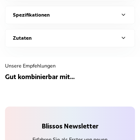
expand_more
Spezifikationen
expand_more
Zutaten
Unsere Empfehlungen
Gut kombinierbar mit...
Blissos Newsletter
Erfahren Sie als Erster von neuen