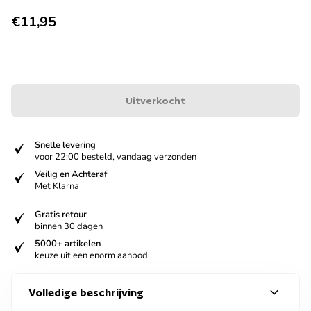
Normale prijs
€11,95
Uitverkocht
verified
Snelle levering
voor 22:00 besteld, vandaag verzonden
verified
Veilig en Achteraf
Met Klarna
verified
Gratis retour
binnen 30 dagen
verified
5000+ artikelen
keuze uit een enorm aanbod
expand_more
Volledige beschrijving