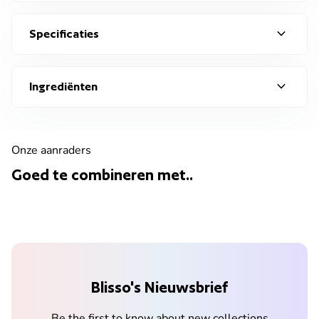
expand_more
Specificaties
expand_more
Ingrediënten
Onze aanraders
Goed te combineren met..
Blisso's Nieuwsbrief
Be the first to know about new collections