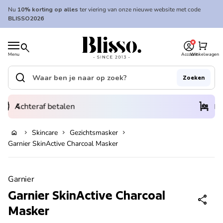
Overslaan naar inhoud
Nu
10% korting op alles
ter viering van onze nieuwe website met code
BLISSO2026
0
Home
shopping_cart
search
Menu
Account
Winkelwagen
Home
search
Zoeken
Zoek op"
(link opent in nieuw tabblad/venster)
chevron_left
trolley
chevron_right
Meer dan 6000 artikelen
Skincare
Gezichtsmasker
home
chevron_right
chevron_right
chevron_right
Uitverkocht
Garnier SkinActive Charcoal Masker
Zoom in
Garnier
Garnier SkinActive Charcoal
share
Masker