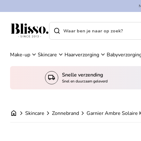
Overslaan naar inhoud
A
in
c
k
c
el
search
shopping_cart
Home
o
w
Home
search
u
a
Zoek op"
n
g
t
e
expand_more
expand_more
expand_more
Make-up
Skincare
Haarverzorging
Babyverzorgin
n
Snelle verzending
local_shipping
Snel en duurzaam geleverd
home
chevron_right
chevron_right
chevron_right
Skincare
Zonnebrand
Garnier Ambre Solaire 
Zoom in