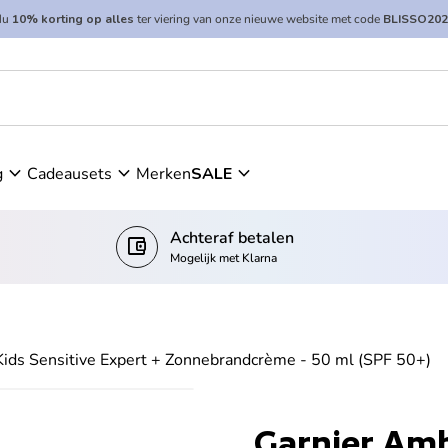
Nu
10% korting op alles
ter viering van onze nieuwe website met code
BLISSO202
expand_more
expand_more
expand_more
g
Cadeausets
Merken
SALE
Achteraf betalen
account_balance_wallet
Mogelijk met Klarna
Kids Sensitive Expert + Zonnebrandcrème - 50 ml (SPF 50+)
Garnier Amb