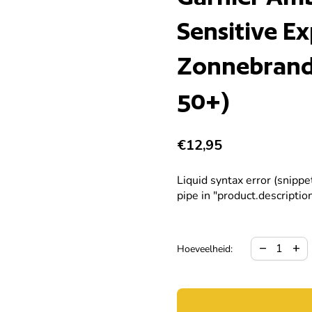
Sensitive Ex
Zonnebrandc
50+)
Normale prijs
€12,95
Liquid syntax error (snipp
pipe in "product.description
Hoeveelheid
Verho
remove
add
Hoeveelheid: