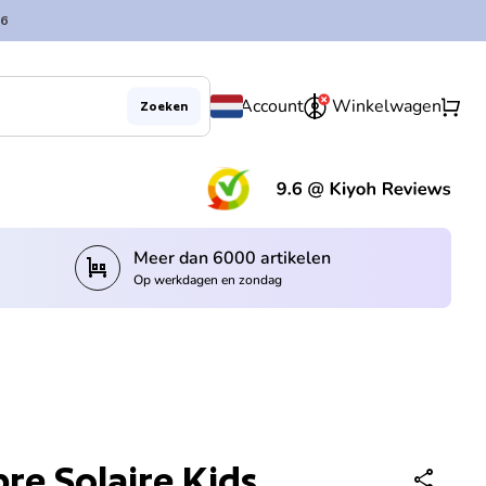
6
0
shopping_cart
Account
Winkelwagen
Zoeken
(lin
Meer dan 6000 artikelen
trolley
Op werkdagen en zondag
re Solaire Kids
share