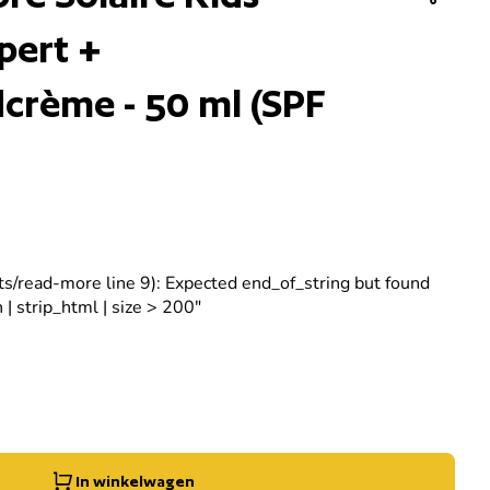
pert +
rème - 50 ml (SPF
ets/read-more line 9): Expected end_of_string but found
 | strip_html | size > 200"
 verlagen voor
og de hoeveelheid voor
In winkelwagen