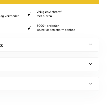
Veilig en Achteraf
verified
aag verzonden
Met Klarna
5000+ artikelen
verified
keuze uit een enorm aanbod
expand_more
ng
expand_more
expand_more