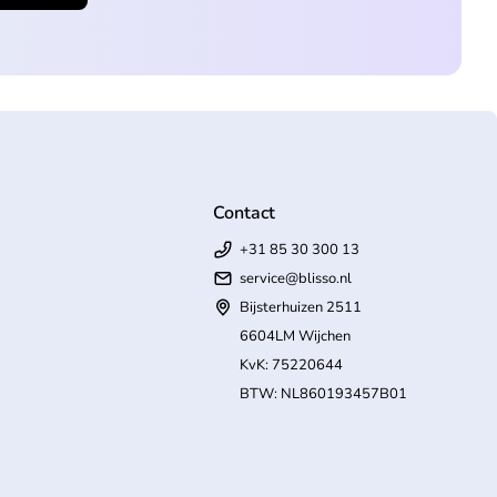
Contact
+31 85 30 300 13
service@blisso.nl
Bijsterhuizen 2511
6604LM Wijchen
KvK: 75220644
BTW: NL860193457B01