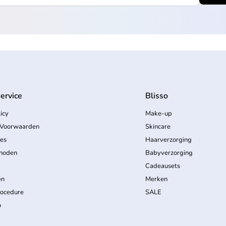
ervice
Blisso
icy
Make-up
Voorwaarden
Skincare
ces
Haarverzorging
hoden
Babyverzorging
Cadeausets
en
Merken
rocedure
SALE
o