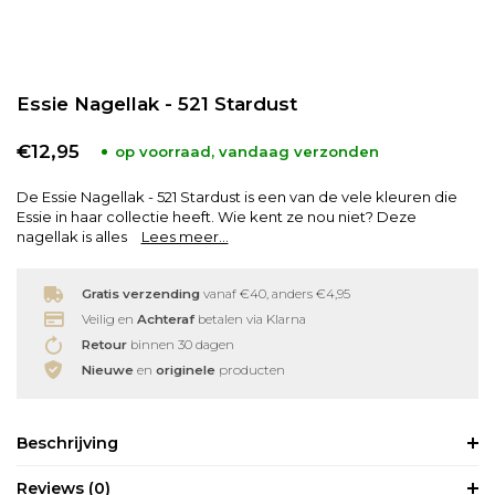
Babyverzorging
Wimperkrullers
Essie Nagellak - 521 Stardust
Reiniging
Overige
€12,95
op voorraad, vandaag verzonden
Ontharen
De Essie Nagellak - 521 Stardust is een van de vele kleuren die
Essie in haar collectie heeft. Wie kent ze nou niet? Deze
nagellak is alles
Lees meer...
Gratis verzending
vanaf €40, anders €4,95
Veilig en
Achteraf
betalen via Klarna
Retour
binnen 30 dagen
Nieuwe
en
originele
producten
Beschrijving
Reviews
(0)