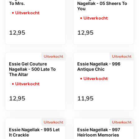
To Mrs.
Nagellak - 05 Sheers To
You
Uitverkocht
Uitverkocht
Normale prijs
Normale prijs
12,95
12,95
Uitverkocht
Uitverkocht
Essie Gel Couture
Essie Nagellak - 996
Nagellak - 500 Late To
Antique Chic
The Altar
Uitverkocht
Uitverkocht
Normale prijs
Normale prijs
12,95
11,95
Uitverkocht
Uitverkocht
Essie Nagellak - 995 Let
Essie Nagellak - 997
It Crackle
Heirloom Memories