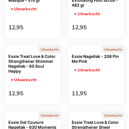
Masque - 510 gr
Exfoliating Foot Scrub -
482 gr
Uitverkocht
Uitverkocht
Normale prijs
Normale prijs
12,95
12,95
Uitverkocht
Uitverkocht
Essie Treat Love & Color
Essie Nagellak - 208 Pin
Strengthener Shimmer
Me Pink
Nagellak - 60 Soul
Uitverkocht
Happy
Uitverkocht
Normale prijs
Normale prijs
12,95
11,95
Uitverkocht
Uitverkocht
Essie Gel Couture
Essie Treat Love & Color
Nagellak - 630 Moments
Strengthener Sheer