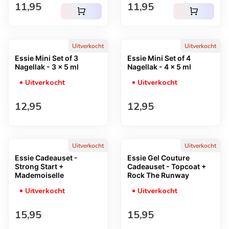
Normale prijs
Normale prijs
11,95
11,95
shopping_cart
shopping_cart
Uitverkocht
Uitverkocht
Essie Mini Set of 3
Essie Mini Set of 4
Nagellak - 3 x 5 ml
Nagellak - 4 x 5 ml
Uitverkocht
Uitverkocht
Normale prijs
Normale prijs
12,95
12,95
Uitverkocht
Uitverkocht
Essie Cadeauset -
Essie Gel Couture
Strong Start +
Cadeauset - Topcoat +
Mademoiselle
Rock The Runway
Uitverkocht
Uitverkocht
Normale prijs
Normale prijs
15,95
15,95