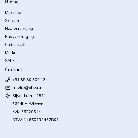
Blisso
Make-up
Skincare
Haarverzorging
Babyverzorging
Cadeausets
Merken
SALE
Contact
+31 85 30 300 13
service@blisso.nl
Bijsterhuizen 2511
6604LM Wijchen
KvK: 75220644
BTW: NL860193457B01