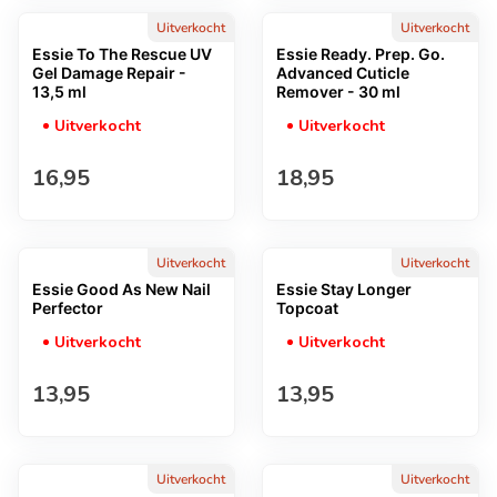
Uitverkocht
Uitverkocht
Essie To The Rescue UV
Essie Ready. Prep. Go.
Gel Damage Repair -
Advanced Cuticle
13,5 ml
Remover - 30 ml
Uitverkocht
Uitverkocht
Normale prijs
Normale prijs
16,95
18,95
Uitverkocht
Uitverkocht
Essie Good As New Nail
Essie Stay Longer
Perfector
Topcoat
Uitverkocht
Uitverkocht
Normale prijs
Normale prijs
13,95
13,95
Uitverkocht
Uitverkocht