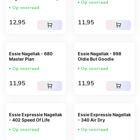
Op voorraad
Op voorraad
Normale prijs
Normale prijs
12,95
11,95
shopping_cart
shopping_cart
Essie Nagellak - 680
Essie Nagellak - 998
Master Plan
Oldie But Goodie
Op voorraad
Op voorraad
Normale prijs
Normale prijs
11,95
11,95
shopping_cart
shopping_cart
Essie Expressie Nagellak
Essie Expressie Nagellak
- 402 Speed Of Life
- 340 Air Dry
Op voorraad
Op voorraad