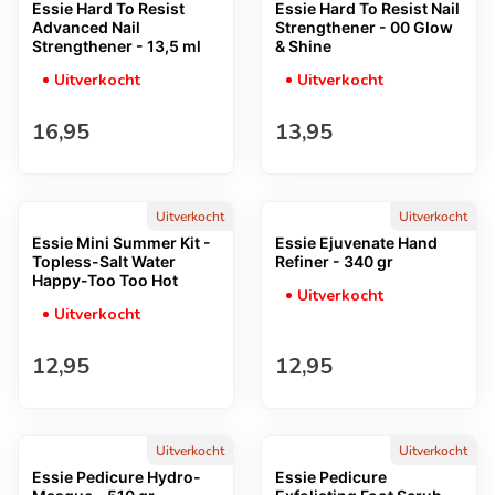
Essie Hard To Resist
Essie Hard To Resist Nail
Advanced Nail
Strengthener - 00 Glow
Strengthener - 13,5 ml
& Shine
Uitverkocht
Uitverkocht
Normale prijs
Normale prijs
16,95
13,95
Uitverkocht
Uitverkocht
Essie Mini Summer Kit -
Essie Ejuvenate Hand
Topless-Salt Water
Refiner - 340 gr
Happy-Too Too Hot
Uitverkocht
Uitverkocht
Normale prijs
Normale prijs
12,95
12,95
Uitverkocht
Uitverkocht
Essie Pedicure Hydro-
Essie Pedicure