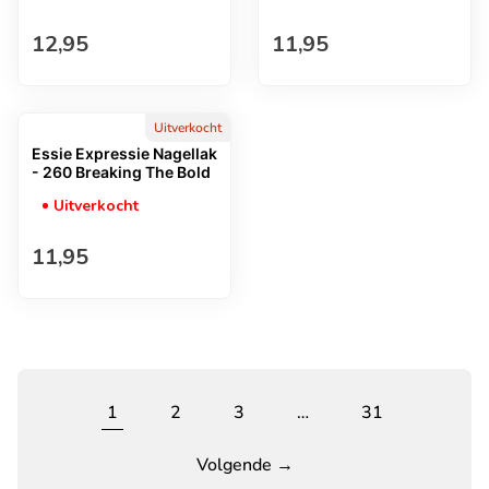
Normale prijs
Normale prijs
12,95
11,95
Uitverkocht
Essie Expressie Nagellak
- 260 Breaking The Bold
Uitverkocht
Normale prijs
11,95
1
2
3
…
31
Volgende →