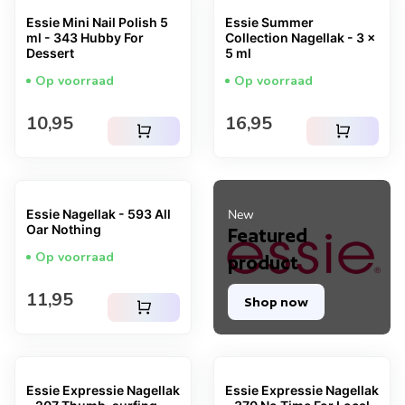
Essie Mini Nail Polish 5
Essie Summer
ml - 343 Hubby For
Collection Nagellak - 3 x
Dessert
5 ml
Op voorraad
Op voorraad
Normale prijs
Normale prijs
10,95
16,95
shopping_cart
shopping_cart
Essie Nagellak - 593 All
New
Oar Nothing
Featured
Op voorraad
product
Normale prijs
11,95
Shop now
shopping_cart
Essie Expressie Nagellak
Essie Expressie Nagellak