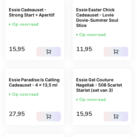
Essie Cadeauset -
Essie Easter Chick
Strong Start + Aperitif
Cadeauset - Lovie
Dovie-Summer Soul
Op voorraad
Stice
Op voorraad
Normale prijs
Normale prijs
15,95
11,95
shopping_cart
shopping_cart
Essie Paradise Is Calling
Essie Gel Couture
Cadeauset - 4 x 13,5 ml
Nagellak - 508 Scarlet
Starlet (set van 3)
Op voorraad
Op voorraad
Normale prijs
Normale prijs
27,95
15,95
shopping_cart
shopping_cart