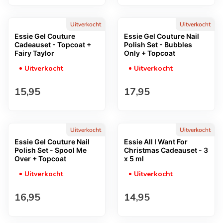
Uitverkocht
Uitverkocht
Essie Gel Couture
Essie Gel Couture Nail
Cadeauset - Topcoat +
Polish Set - Bubbles
Fairy Taylor
Only + Topcoat
Uitverkocht
Uitverkocht
Normale prijs
Normale prijs
15,95
17,95
Uitverkocht
Uitverkocht
Essie Gel Couture Nail
Essie All I Want For
Polish Set - Spool Me
Christmas Cadeauset - 3
Over + Topcoat
x 5 ml
Uitverkocht
Uitverkocht
Normale prijs
Normale prijs
16,95
14,95