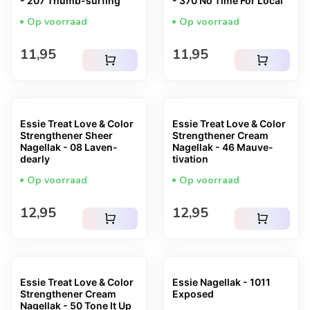
- 207 Thumb-surfing
- 370 No Time For Local
Op voorraad
Op voorraad
Normale prijs
Normale prijs
11,95
11,95
shopping_cart
shopping_cart
Essie Treat Love & Color
Essie Treat Love & Color
Strengthener Sheer
Strengthener Cream
Nagellak - 08 Laven-
Nagellak - 46 Mauve-
dearly
tivation
Op voorraad
Op voorraad
Normale prijs
Normale prijs
12,95
12,95
shopping_cart
shopping_cart
Essie Treat Love & Color
Essie Nagellak - 1011
Strengthener Cream
Exposed
Nagellak - 50 Tone It Up