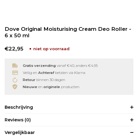
Babyverzorging
Wimperkrullers
Dove Original Moisturising Cream Deo Roller -
Reiniging
Overige
6 x 50 ml
Ontharen
€22,95
niet op voorraad
Gratis verzending
vanaf €40, anders €4,95
Veilig en
Achteraf
betalen via Klarna
Retour
binnen 30 dagen
Nieuwe
en
originele
producten
Beschrijving
Reviews
(0)
Vergelijkbaar