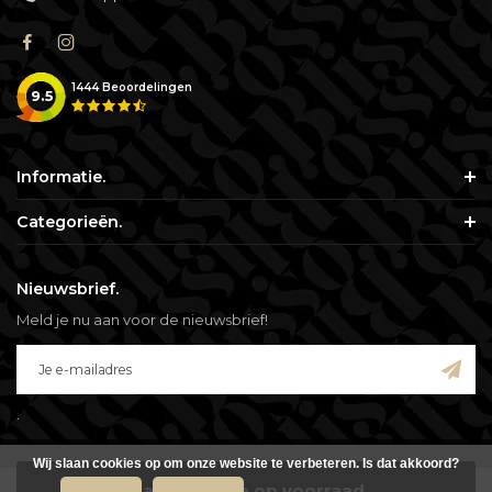
1444
Beoordelingen
9.5
Informatie.
Categorieën.
Nieuwsbrief.
Meld je nu aan voor de nieuwsbrief!
.
Wij slaan cookies op om onze website te verbeteren. Is dat akkoord?
Mail mij zodra op voorraad