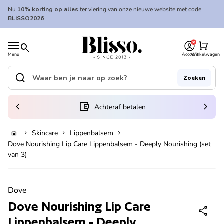
Overslaan naar inhoud
Nu
10% korting op alles
ter viering van onze nieuwe website met code
BLISSO2026
0
Home
shopping_cart
search
Menu
Account
Winkelwagen
Home
search
Zoeken
Zoek op"
(link opent in nieuw tabblad/venster)
chevron_left
account_balance_wallet
chevron_right
Achteraf betalen
Skincare
Lippenbalsem
home
chevron_right
chevron_right
chevron_right
Uitverkocht
Dove Nourishing Lip Care Lippenbalsem - Deeply Nourishing (set
van 3)
Zoom in
Dove
Dove Nourishing Lip Care
share
Lippenbalsem - Deeply