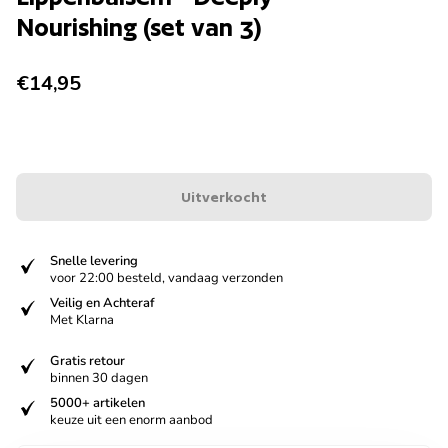
Nourishing (set van 3)
Normale prijs
€14,95
Uitverkocht
verified
Snelle levering
voor 22:00 besteld, vandaag verzonden
verified
Veilig en Achteraf
Met Klarna
verified
Gratis retour
binnen 30 dagen
verified
5000+ artikelen
keuze uit een enorm aanbod