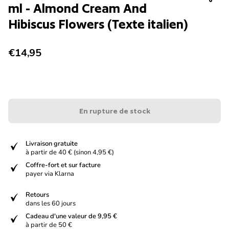
ml - Almond Cream And
Hibiscus Flowers (Texte italien)
Prix normal
€14,95
En rupture de stock
verified
Livraison gratuite
à partir de 40 € (sinon 4,95 €)
verified
Coffre-fort et sur facture
payer via Klarna
verified
Retours
dans les 60 jours
verified
Cadeau d'une valeur de 9,95 €
à partir de 50 €