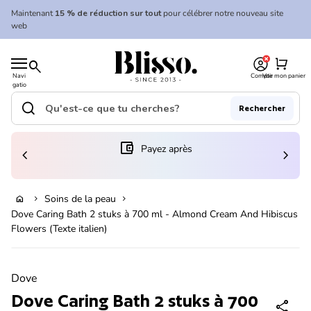
Skip to content
Maintenant
15 % de réduction sur tout
pour célébrer notre nouveau site
web
0
Accueil
shopping_cart
search
Navi
Compte
Voir mon panier
gatio
Accueil
n
mobil
search
Rechercher
e
Recherche"
(le lien s'ouvre dans un nouvel onglet/fenêtre)
account_balance_wallet
Payez après
chevron_left
chevron_right
En rupture de stock
Soins de la peau
home
chevron_right
chevron_right
Dove Caring Bath 2 stuks à 700 ml - Almond Cream And Hibiscus
Flowers (Texte italien)
Zoom avant
Dove
Dove Caring Bath 2 stuks à 700
share