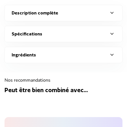
expand_more
Description complète
expand_more
Spécifications
expand_more
Ingrédients
Nos recommandations
Peut être bien combiné avec...