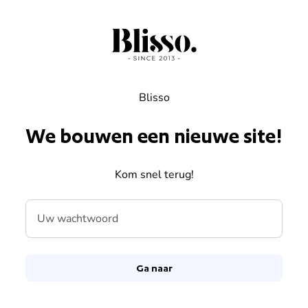
Overslaan naar inhoud
Blisso
We bouwen een nieuwe site!
Kom snel terug!
Uw wachtwoord
Ga naar