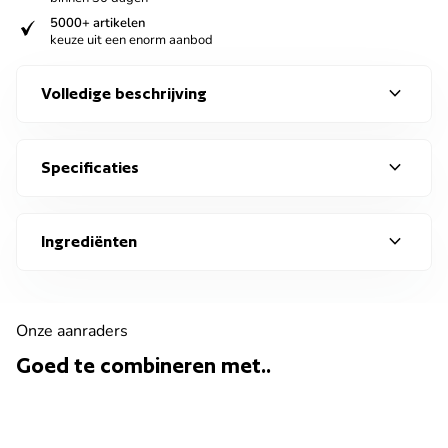
verified
5000+ artikelen
keuze uit een enorm aanbod
expand_more
Volledige beschrijving
expand_more
Specificaties
expand_more
Ingrediënten
Onze aanraders
Goed te combineren met..