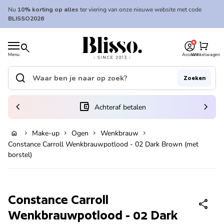
Overslaan naar inhoud
Nu
10% korting op alles
ter viering van onze nieuwe website met code
BLISSO2026
0
Home
shopping_cart
search
Menu
Account
Winkelwagen
Home
search
Zoeken
Zoek op"
(link opent in nieuw tabblad/venster)
chevron_left
account_balance_wallet
chevron_right
Achteraf betalen
Make-up
Ogen
Wenkbrauw
home
chevron_right
chevron_right
chevron_right
chevron_right
Uitverkocht
Constance Carroll Wenkbrauwpotlood - 02 Dark Brown (met
borstel)
Zoom in
Constance Carroll
share
Wenkbrauwpotlood - 02 Dark