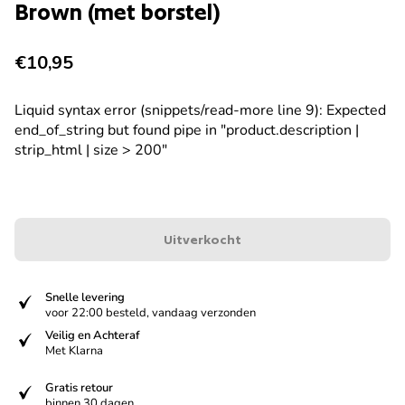
Brown (met borstel)
Normale prijs
€10,95
Liquid syntax error (snippets/read-more line 9): Expected
end_of_string but found pipe in "product.description |
strip_html | size > 200"
Uitverkocht
verified
Snelle levering
voor 22:00 besteld, vandaag verzonden
verified
Veilig en Achteraf
Met Klarna
verified
Gratis retour
binnen 30 dagen